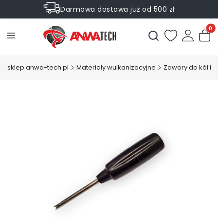
Darmowa dostawa już od 500 zł
Sprawdź Rabaty na wybrane produkty
Produ
Otwórz wyszukiwark
sklep.anwa-tech.pl
Materiały wulkanizacyjne
Zawory do kół i 