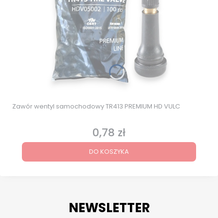
Zawór wentyl samochodowy TR413 PREMIUM HD VULC
0,78 zł
Cena
DO KOSZYKA
NEWSLETTER