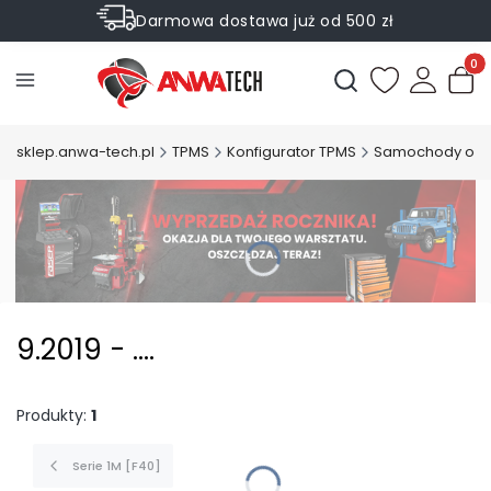
Darmowa dostawa już od 500 zł
Sprawdź Rabaty na wybrane produkty
Produ
Otwórz wyszukiwark
sklep.anwa-tech.pl
TPMS
Konfigurator TPMS
Samochody os
9.2019 - ....
Produkty:
1
Serie 1M [F40]