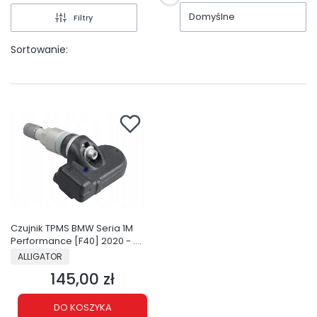
Domyślne
Filtry
Sortowanie:
Czujnik TPMS BMW Seria 1M
Performance [F40] 2020 - ....
PRODUCENT
ALLIGATOR
145,00 zł
Cena
DO KOSZYKA