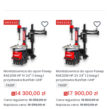
OKAZJA
OKAZJA
Montażownica do opon Fasep
Montażownica do opon Fasep
RAE2016 HP 1V 24" | 1 bieg |
RAE2016 HP 2V 24" | 2 biegi |
przystawka RunFlat i UHP
przystawka RunFlat i UHP
PRODUCENT
PRODUCENT
FASEP
FASEP
14 300,00 zł
17 900,00 zł
Cena promocyjna
Cena promocyjna
16 359,00 zł
19 803,00 zł
Cena regularna:
Cena regularna:
16 359,00 zł
19 803,00 zł
Najniższa cena:
Najniższa cena: