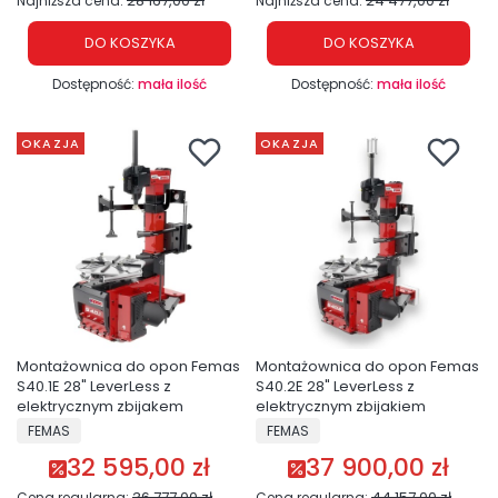
28 167,00 zł
24 477,00 zł
Najniższa cena:
Najniższa cena:
DO KOSZYKA
DO KOSZYKA
Dostępność:
mała ilość
Dostępność:
mała ilość
OKAZJA
OKAZJA
Montażownica do opon Femas
Montażownica do opon Femas
S40.1E 28" LeverLess z
S40.2E 28" LeverLess z
elektrycznym zbijakem
elektrycznym zbijakiem
PRODUCENT
PRODUCENT
FEMAS
FEMAS
32 595,00 zł
37 900,00 zł
Cena promocyjna
Cena promocyjna
36 777,00 zł
44 157,00 zł
Cena regularna:
Cena regularna: