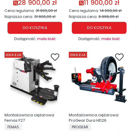
28 900,00 zł
11 900,00 zł
Cena promocyjna
Cena promocyjna
31 900,00 zł
14 000,00 zł
Cena regularna:
Cena regularna:
31 900,00 zł
9 999,00 zł
Najniższa cena:
Najniższa cena:
DO KOSZYKA
DO KOSZYKA
Dostępność:
mała ilość
Dostępność:
mała ilość
OKAZJA
OKAZJA
Montażownica ciężarowa
Montażownica ciężarowa
Femas F27
ProGear Dura HD26
PRODUCENT
PRODUCENT
FEMAS
PROGEAR