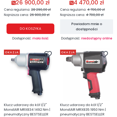
26 900,00 zł
4 470,00 zł
Cena promocyjna
Cena promocyjna
28 290,00 zł
4 700,00 zł
Cena regularna:
Cena regularna:
26 900,00 zł
4 700,00 zł
Najniższa cena:
Najniższa cena:
Powiadom mnie o
DO KOSZYKA
dostępności
Dostępność:
mała ilość
Dostępność:
niedostępny online
OKAZJA
OKAZJA
Klucz udarowy do kół 1/2"
Klucz udarowy do kół 1/2"
MonstAIR MRX834 1492 Nm |
MonstAIR MRX835 1950 Nm |
pneumatyczny BESTSELLER
pneumatyczny BESTSELLER