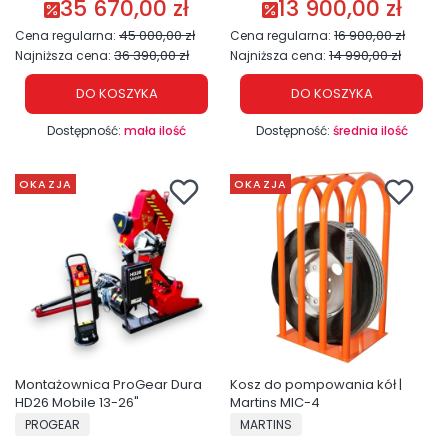
35 670,00 zł
13 900,00 zł
Cena promocyjna
Cena promocyjna
45 000,00 zł
16 900,00 zł
Cena regularna:
Cena regularna:
36 390,00 zł
14 990,00 zł
Najniższa cena:
Najniższa cena:
DO KOSZYKA
DO KOSZYKA
Dostępność:
mała ilość
Dostępność:
średnia ilość
OKAZJA
OKAZJA
Montażownica ProGear Dura
Kosz do pompowania kół |
HD26 Mobile 13-26"
Martins MIC-4
PRODUCENT
PRODUCENT
PROGEAR
MARTINS