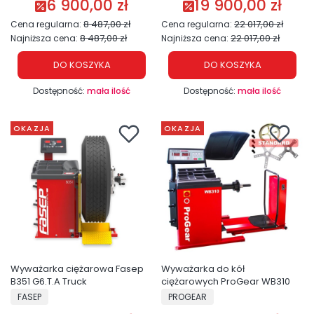
6 900,00 zł
19 900,00 zł
Cena promocyjna
Cena promocyjna
8 487,00 zł
22 017,00 zł
Cena regularna:
Cena regularna:
8 487,00 zł
22 017,00 zł
Najniższa cena:
Najniższa cena:
DO KOSZYKA
DO KOSZYKA
Dostępność:
mała ilość
Dostępność:
mała ilość
OKAZJA
OKAZJA
Wyważarka ciężarowa Fasep
Wyważarka do kół
B351 G6.T.A Truck
ciężarowych ProGear WB310
PRODUCENT
PRODUCENT
FASEP
PROGEAR