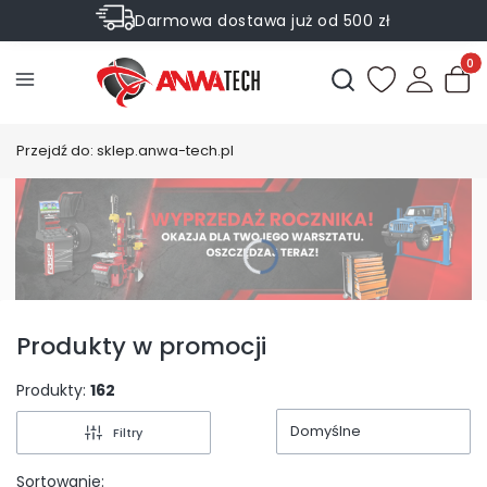
Darmowa dostawa już od 500 zł
Sprawdź Rabaty na wybrane produkty
Produ
Otwórz wyszukiwark
Przejdź do:
sklep.anwa-tech.pl
Produkty w promocji
Produkty:
162
Domyślne
Filtry
Lista produktów
Sortowanie: