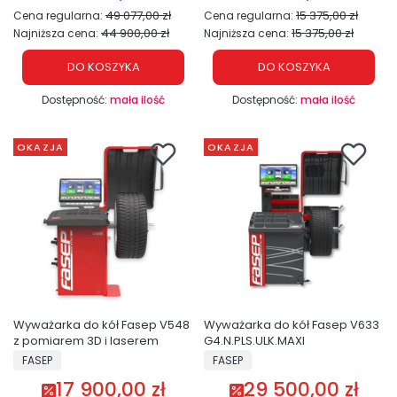
49 077,00 zł
15 375,00 zł
Cena regularna:
Cena regularna:
44 900,00 zł
15 375,00 zł
Najniższa cena:
Najniższa cena:
DO KOSZYKA
DO KOSZYKA
Dostępność:
mała ilość
Dostępność:
mała ilość
OKAZJA
OKAZJA
Wyważarka do kół Fasep V548
Wyważarka do kół Fasep V633
z pomiarem 3D i laserem
G4.N.PLS.ULK.MAXI
PRODUCENT
PRODUCENT
FASEP
FASEP
17 900,00 zł
29 500,00 zł
Cena promocyjna
Cena promocyjna