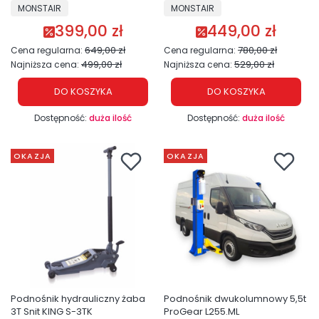
PRODUCENT
PRODUCENT
MONSTAIR
MONSTAIR
399,00 zł
449,00 zł
Cena promocyjna
Cena promocyjna
649,00 zł
780,00 zł
Cena regularna:
Cena regularna:
499,00 zł
529,00 zł
Najniższa cena:
Najniższa cena:
DO KOSZYKA
DO KOSZYKA
Dostępność:
duża ilość
Dostępność:
duża ilość
OKAZJA
OKAZJA
Podnośnik hydrauliczny żaba
Podnośnik dwukolumnowy 5,5t
3T Snit KING S-3TK
ProGear L255.ML