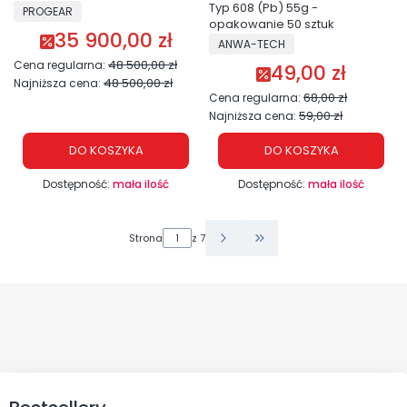
PRODUCENT
Typ 608 (Pb) 55g -
PROGEAR
opakowanie 50 sztuk
35 900,00 zł
Cena promocyjna
PRODUCENT
ANWA-TECH
48 500,00 zł
Cena regularna:
49,00 zł
Cena promocyjna
48 500,00 zł
Najniższa cena:
68,00 zł
Cena regularna:
59,00 zł
Najniższa cena:
DO KOSZYKA
DO KOSZYKA
Dostępność:
mała ilość
Dostępność:
mała ilość
Strona
z 7
Przejdź do ostatniej str