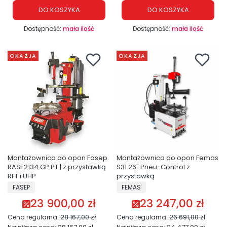
DO KOSZYKA
DO KOSZYKA
Dostępność:
mała ilość
Dostępność:
mała ilość
OKAZJA
OKAZJA
Montażownica do opon Fasep
Montażownica do opon Femas
RASE2134.GP.PT | z przystawką
S31 26" Pneu-Control z
RFT i UHP
przystawką
PRODUCENT
PRODUCENT
FASEP
FEMAS
23 900,00 zł
23 247,00 zł
Cena promocyjna
Cena promocyjna
28 167,00 zł
26 691,00 zł
Cena regularna:
Cena regularna: