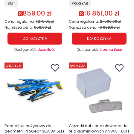
PRODUCENT
PRODUCENT
SNIT
PROGEAR
859,00 zł
16 851,00 zł
Cena promocyjna
Cena promocyjna
1 275,65 zł
21 500,00 zł
Cena regularna:
Cena regularna:
859,00 zł
16 999,00 zł
Najniższa cena:
Najniższa cena:
DO KOSZYKA
DO KOSZYKA
Dostępność:
duża ilość
Dostępność:
średnia ilość
OKAZJA
OKAZJA
Podnośnik nożycowy do
Ciężarki nabijane ołowiane do
geometrii ProGear SL550A.51.LT
felg aluminiowych ANWA-TECH