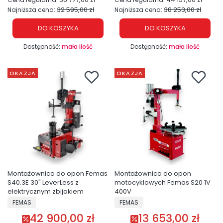
32 595,00 zł
38 253,00 zł
Najniższa cena:
Najniższa cena:
DO KOSZYKA
DO KOSZYKA
Dostępność:
mała ilość
Dostępność:
mała ilość
OKAZJA
OKAZJA
Montażownica do opon Femas
Montażownica do opon
S40.3E 30" LeverLess z
motocyklowych Femas S20 1V
elektrycznym zbijakiem
400V
PRODUCENT
PRODUCENT
FEMAS
FEMAS
42 900,00 zł
13 653,00 zł
Cena promocyjna
Cena promocyjna