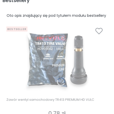
Bestsellery
Oto opis znajdujący się pod tytułem modułu bestsellery
BESTSELLER
Zawór wentyl samochodowy TR413 PREMIUM HD VULC
0,78 zł
Cena