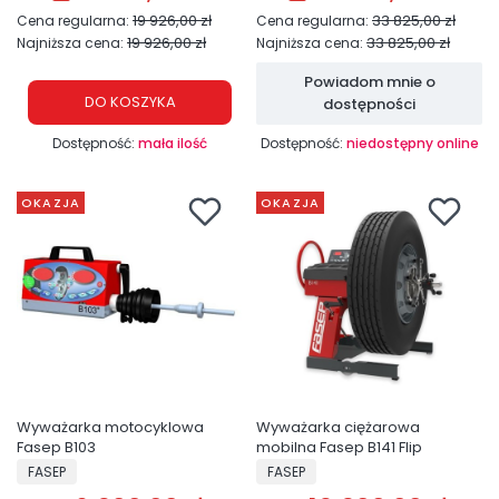
19 926,00 zł
33 825,00 zł
Cena regularna:
Cena regularna:
19 926,00 zł
33 825,00 zł
Najniższa cena:
Najniższa cena:
Powiadom mnie o
DO KOSZYKA
dostępności
Dostępność:
mała ilość
Dostępność:
niedostępny online
OKAZJA
OKAZJA
Wyważarka motocyklowa
Wyważarka ciężarowa
Fasep B103
mobilna Fasep B141 Flip
PRODUCENT
PRODUCENT
FASEP
FASEP