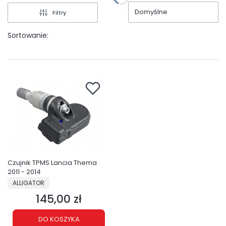
Domyślne
Filtry
Sortowanie:
Czujnik TPMS Lancia Thema
2011 - 2014
PRODUCENT
ALLIGATOR
145,00 zł
Cena
DO KOSZYKA