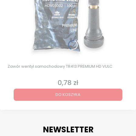
Zawór wentyl samochodowy TR413 PREMIUM HD VULC
0,78 zł
Cena
DO KOSZYKA
NEWSLETTER