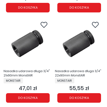
DO KOSZYKA
DO KOSZYKA
Nasadka udarowa długa 3/4"
Nasadka udarowa długa 3/4"
21x90mm MonstAIR
22x90mm MonstAIR
PRODUCENT
PRODUCENT
MONSTAIR
MONSTAIR
47,01 zł
55,55 zł
Cena
Cena
DO KOSZYKA
DO KOSZYKA