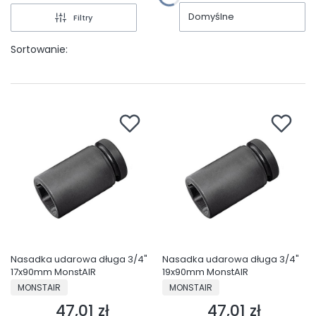
Domyślne
Filtry
Sortowanie:
Nasadka udarowa długa 3/4"
Nasadka udarowa długa 3/4"
17x90mm MonstAIR
19x90mm MonstAIR
PRODUCENT
PRODUCENT
MONSTAIR
MONSTAIR
47,01 zł
47,01 zł
Cena
Cena