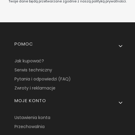
Twoje dane będą przetwarzane zgodnie z naszą
polityką prywatności
.
Linki w stopce
POMOC
Jak kupować?
Serwis techniczny
Pytania i odpowiedzi (FAQ)
Zwroty i reklamacje
MOJE KONTO
Ustawienia konta
Przechowalnia