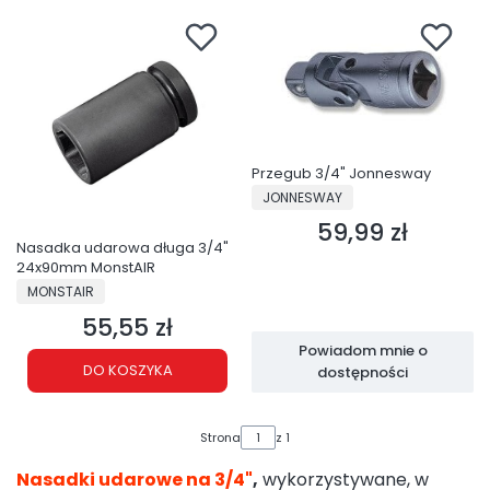
Przegub 3/4" Jonnesway
PRODUCENT
JONNESWAY
59,99 zł
Cena
Nasadka udarowa długa 3/4"
24x90mm MonstAIR
PRODUCENT
MONSTAIR
55,55 zł
Cena
Powiadom mnie o
DO KOSZYKA
dostępności
Strona
z 1
Nasadki udarowe na 3/4"
,
wykorzystywane, w