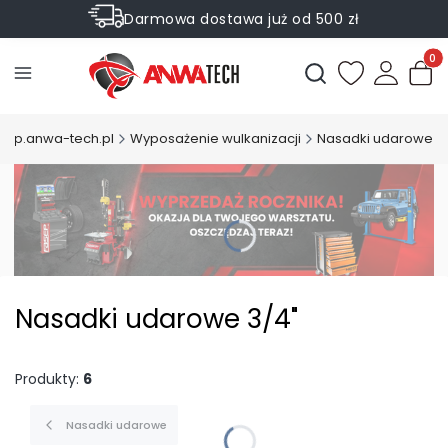
Darmowa dostawa już od 500 zł
Sprawdź Rabaty na wybrane produkty
Produ
Otwórz wyszukiwark
klep.anwa-tech.pl
Wyposażenie wulkanizacji
Nasadki udarowe
Nasadki udarowe 3/4"
Produkty:
6
Nasadki udarowe