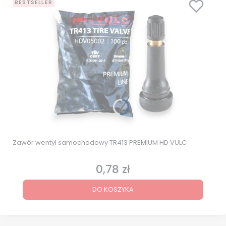
BESTSELLER
Zawór wentyl samochodowy TR413 PREMIUM HD VULC
0,78 zł
Cena
DO KOSZYKA