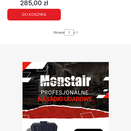
285,00 zł
Cena
DO KOSZYKA
Strona
z 1