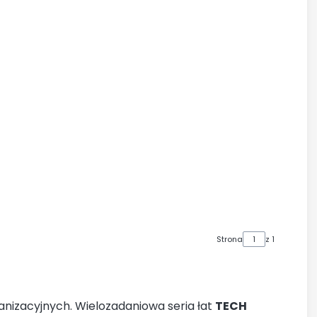
Strona
z 1
nizacyjnych. Wielozadaniowa seria łat
TECH