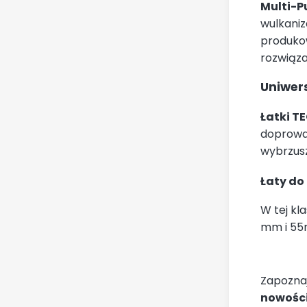
Multi-P
wulkaniz
produko
rozwiąz
Uniwer
Łatki T
doprowa
wybrzusz
Łaty do
W tej kl
mm i 55m
Zapozna
nowośc