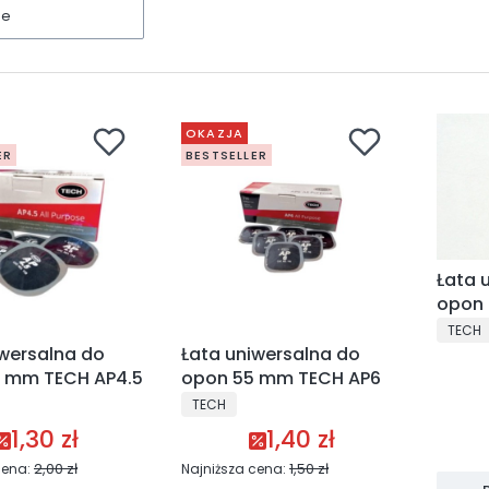
ne
OKAZJA
ER
BESTSELLER
Łata 
opon
PRODU
TECH
iwersalna do
Łata uniwersalna do
 mm TECH AP4.5
opon 55 mm TECH AP6
NT
PRODUCENT
TECH
1,30 zł
1,40 zł
Cena promocyjna
Cena promocyjna
2,00 zł
1,50 zł
cena:
Najniższa cena: