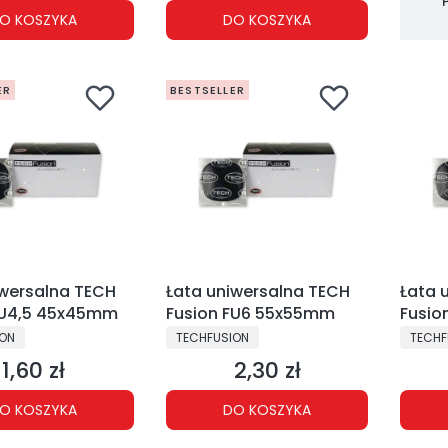
O KOSZYKA
DO KOSZYKA
ER
BESTSELLER
iwersalna TECH
Łata uniwersalna TECH
Łata 
FU4,5 45x45mm
Fusion FU6 55x55mm
Fusio
NT
PRODUCENT
PRODU
ION
TECHFUSION
TECHF
1,60 zł
2,30 zł
Cena
Cena
O KOSZYKA
DO KOSZYKA