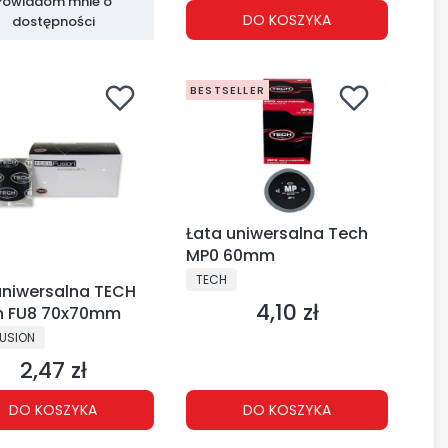
Powiadom mnie o
DO KOSZYKA
dostępności
BESTSELLER
Łata uniwersalna Tech
MP0 60mm
PRODUCENT
TECH
uniwersalna TECH
4,10 zł
Cena
n FU8 70x70mm
CENT
USION
2,47 zł
Cena
DO KOSZYKA
DO KOSZYKA