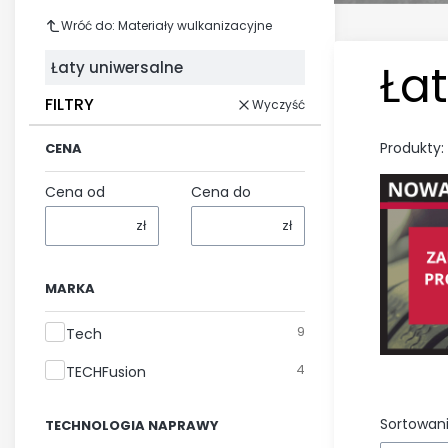
Wróć do: Materiały wulkanizacyjne
Ła
Łaty uniwersalne
FILTRY
Wyczyść
Produkty:
CENA
Cena od
Cena do
zł
zł
MARKA
Marka
9
Tech
4
TECHFusion
Sortowani
TECHNOLOGIA NAPRAWY