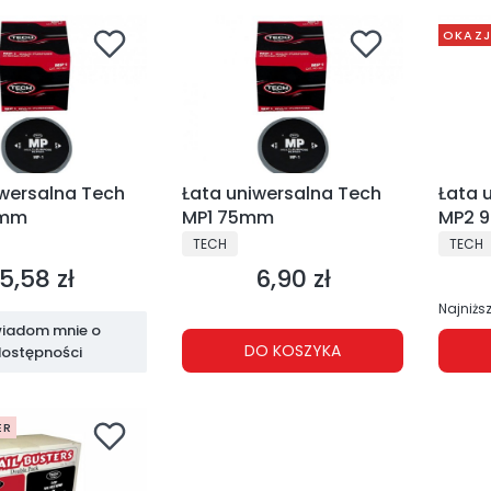
OKAZ
Łata 
iwersalna Tech
Łata uniwersalna Tech
MP2 
5mm
MP1 75mm
PRODU
NT
PRODUCENT
TECH
TECH
5,58 zł
6,90 zł
Cena
Cena
Najniżs
iadom mnie o
DO KOSZYKA
ostępności
ER