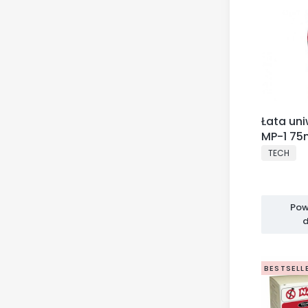
Łata un
MP-1 7
PRODUCE
TECH
Pow
d
BESTSELL