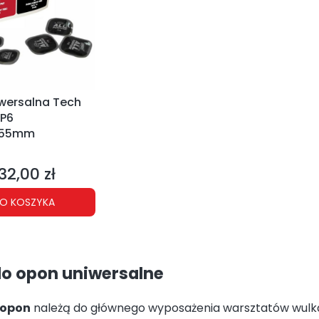
iwersalna Tech
P6
55mm
NT
32,00 zł
ena
O KOSZYKA
do opon uniwersalne
 opon
należą do głównego wyposażenia warsztatów wulka