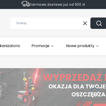
Darmowa dostawa już od 500 zł
Sprawdź Rabaty na wybrane produkty
1
Wyczyść
Szuk
kanizatora
Promocje
Nowe produkty