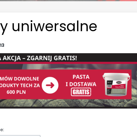
ty uniwersalne
13
e: