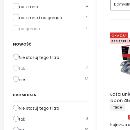
Domyśl
Technologia naprawy
4
na zimno
9
na zimno i na gorąco
0
na gorąco
OKAZJA
BESTSELL
NOWOŚĆ
Nie stosuj tego filtra
0
tak
13
nie
Łata un
PROMOCJA
opon 45
PRODUCE
TECH
Nie stosuj tego filtra
3
tak
Najniższa 
10