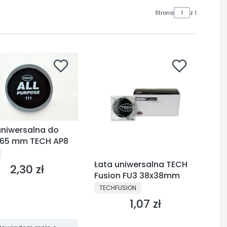
Strona
z 1
uniwersalna do
 65 mm TECH AP8
CENT
Łata uniwersalna TECH
2,30 zł
Cena
Fusion FU3 38x38mm
PRODUCENT
TECHFUSION
1,07 zł
Cena