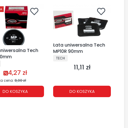
JA
Łata uniwersalna Tech
uniwersalna Tech
MP10R 90mm
90mm
PRODUCENT
TECH
CENT
11,11 zł
Cena
4,27 zł
Cena promocyjna
8,00 zł
za cena:
DO KOSZYKA
DO KOSZYKA