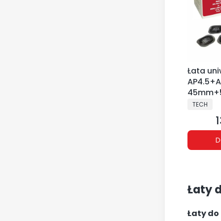
Łata un
AP4.5+A
45mm+
PRODUCE
TECH
1
C
D
Łaty 
Łaty do