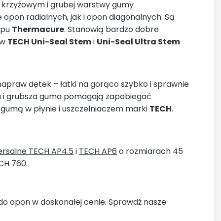
 krzyżowym i grubej warstwy gumy
opon radialnych, jak i opon diagonalnych. Są
ypu
Thermacure
. Stanowią bardzo dobre
ów
TECH Uni-Seal Stem
i
Uni-Seal Ultra Stem
praw dętek – łatki na gorąco szybko i sprawnie
a i grubsza guma pomagają zapobiegać
 gumą w płynie i uszczelniaczem marki
TECH
.
wersalne TECH AP4.5
i
TECH AP6
o rozmiarach 45
ECH 760
.
 do opon w doskonałej cenie. Sprawdź nasze