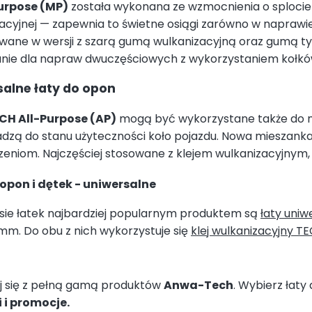
urpose (MP)
została wykonana ze wzmocnienia o splocie
acyjnej — zapewnia to świetne osiągi zarówno w naprawie 
wane w wersji z szarą gumą wulkanizacyjną oraz gumą t
anie dla napraw dwuczęściowych z wykorzystaniem kołk
salne łaty do opon
ECH All-Purpose (AP)
mogą być wykorzystane także do na
dzą do stanu użyteczności koło pojazdu. Nowa mieszank
eniom. Najczęściej stosowane z klejem wulkanizacyjnym,
 opon i dętek - uniwersalne
asie łatek najbardziej popularnym produktem są
łaty uni
m. Do obu z nich wykorzystuje się
klej wulkanizacyjny T
j się z pełną gamą produktów
Anwa-Tech
. Wybierz łaty
i
i
promocje
.