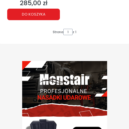
285,00 zł
Cena
DO KOSZYKA
Strona
z 1