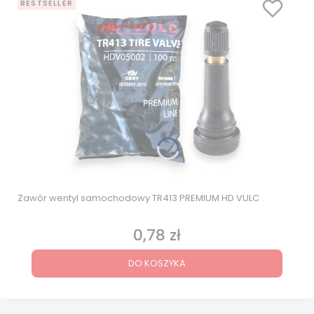
BESTSELLER
Zawór wentyl samochodowy TR413 PREMIUM HD VULC
0,78 zł
Cena
DO KOSZYKA