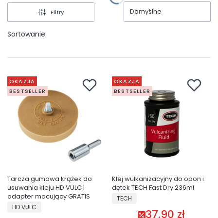
Domyślne
Filtry
Sortowanie:
OKAZJA
OKAZJA
BESTSELLER
BESTSELLER
Tarcza gumowa krążek do
Klej wulkanizacyjny do opon i
usuwania kleju HD VULC |
dętek TECH Fast Dry 236ml
adapter mocujący GRATIS
PRODUCENT
TECH
PRODUCENT
HD VULC
37,90 zł
Cena promocyjna