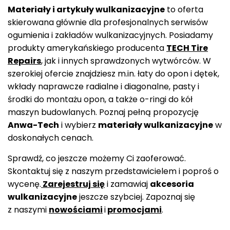
Materiały i artykuły wulkanizacyjne
to oferta
skierowana głównie dla profesjonalnych serwisów
ogumienia i zakładów wulkanizacyjnych. Posiadamy
produkty amerykańskiego producenta
TECH Tire
Repairs
, jak i innych sprawdzonych wytwórców. W
szerokiej ofercie znajdziesz m.in. łaty do opon i dętek,
wkłady naprawcze radialne i diagonalne, pasty i
środki do montażu opon, a także o-ringi do kół
maszyn budowlanych. Poznaj pełną propozycję
Anwa-Tech
i wybierz
materiały wulkanizacyjne
w
doskonałych cenach.
Sprawdź, co jeszcze możemy Ci zaoferować.
Skontaktuj się z naszym przedstawicielem i poproś o
wycenę.
Zarejestruj się
i zamawiaj
akcesoria
wulkanizacyjne
jeszcze szybciej. Zapoznaj się
z naszymi
nowościami
i
promocjami
.