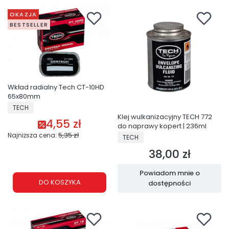
OKAZJA
BESTSELLER
Wkład radialny Tech CT-10HD
65x80mm
PRODUCENT
TECH
Klej wulkanizacyjny TECH 772
4,55 zł
Cena promocyjna
do naprawy kopert | 236ml
PRODUCENT
5,35 zł
Najniższa cena:
TECH
38,00 zł
Cena
Powiadom mnie o
DO KOSZYKA
dostępności