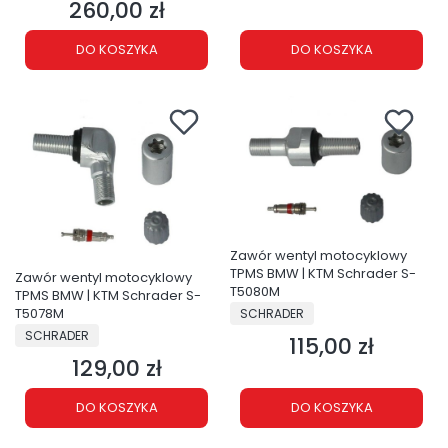
260,00 zł
Cena
DO KOSZYKA
DO KOSZYKA
Zawór wentyl motocyklowy
TPMS BMW | KTM Schrader S-
Zawór wentyl motocyklowy
T5080M
TPMS BMW | KTM Schrader S-
PRODUCENT
T5078M
SCHRADER
PRODUCENT
SCHRADER
115,00 zł
Cena
129,00 zł
Cena
DO KOSZYKA
DO KOSZYKA