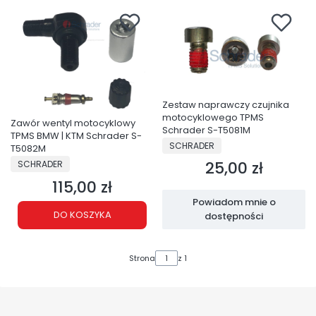
Zestaw naprawczy czujnika
motocyklowego TPMS
Zawór wentyl motocyklowy
Schrader S-T5081M
TPMS BMW | KTM Schrader S-
PRODUCENT
SCHRADER
T5082M
PRODUCENT
25,00 zł
SCHRADER
Cena
115,00 zł
Cena
Powiadom mnie o
DO KOSZYKA
dostępności
Strona
z 1