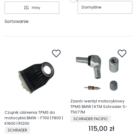
Domyślne
Filtry
Sortowanie:
Zawór wentyl motocyklowy
TPMS BMW | KTM Schrader S-
T5077M
Czujnik ciśnienia TPMS do
PRODUCENT
motocykla BMW - F700 | F800 |
SCHRADER PACIFIC
K1600 | R1200
115,00 zł
Cena
PRODUCENT
SCHRADER