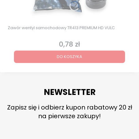
Zawór wentyl samochodowy TR413 PREMIUM HD VULC
0,78 zł
Cena
DO KOSZYKA
NEWSLETTER
Zapisz się i odbierz kupon rabatowy 20 zł
na pierwsze zakupy!