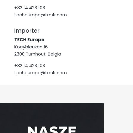
+32 14 423 103
techeurope@trc4r.com
Importer
TECH Europe
Koeybleuken 16
2300 Turnhout, Belgia
+32 14 423 103
techeurope@trc4r.com