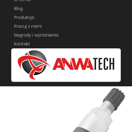
Blog
Produkcja
Pracuj z nami
Nagrody i wyróżnienia
Kontakt
Anwa-Tech sp. z o.o.
ul. Piłsudskiego 75A
05-070, Sulejówek
sklep@anwa-tech.pl