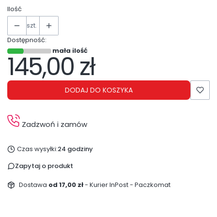
Ilość
szt.
Dostępność:
mała ilość
145,00 zł
Cena
DODAJ DO KOSZYKA
Zadzwoń i zamów
Czas wysyłki:
24 godziny
Zapytaj o produkt
Dostawa
od 17,00 zł
- Kurier InPost - Paczkomat