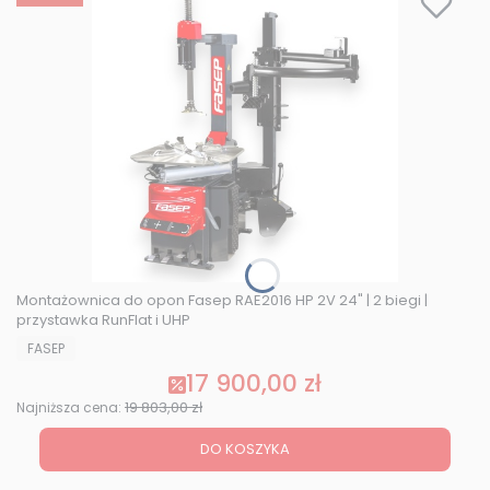
Montażownica do opon Fasep RAE2016 HP 2V 24" | 2 biegi |
przystawka RunFlat i UHP
PRODUCENT
FASEP
17 900,00 zł
Cena promocyjna
19 803,00 zł
Najniższa cena:
DO KOSZYKA