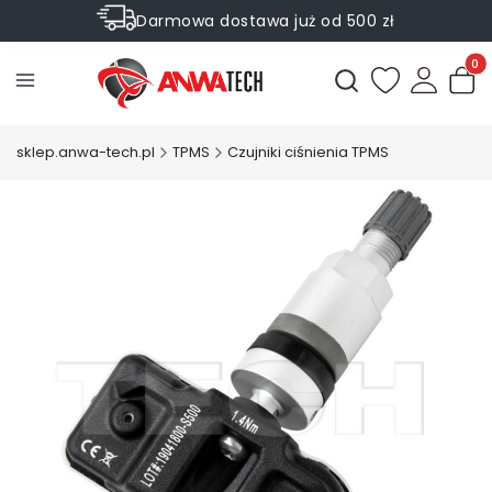
Darmowa dostawa już od 500 zł
Sprawdź Rabaty na wybrane produkty
Produ
Otwórz wyszukiwark
sklep.anwa-tech.pl
TPMS
Czujniki ciśnienia TPMS