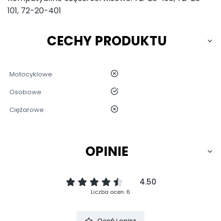
101
,
72-20-401
CECHY PRODUKTU
nie
Motocyklowe
tak
Osobowe
nie
Ciężarowe
OPINIE
4.50
Liczba ocen: 6
Oceń i opisz