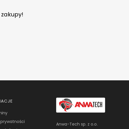
e zakupy!
MACJE
miny
a prywatności
Anwa-Tech sp. z o.o.