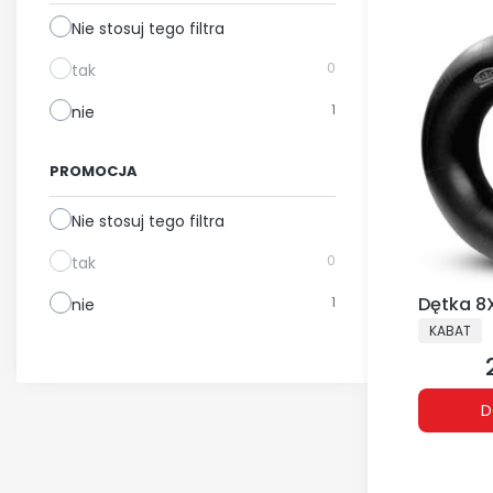
Nie stosuj tego filtra
0
tak
1
nie
PROMOCJA
Nie stosuj tego filtra
0
tak
1
Dętka 8X
nie
PRODUCE
KABAT
D