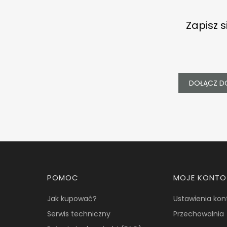
Zapisz s
DOŁĄCZ D
Linki w stopce
POMOC
MOJE KONTO
Jak kupować?
Ustawienia kon
Serwis techniczny
Przechowalnia