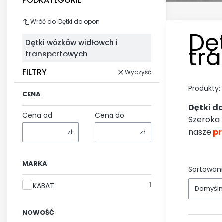
PODKATEGORIE
Wróć do: Dętki do opon
Dę
Dętki wózków widłowch i
tr
transportowych
FILTRY
Wyczyść
Produkty:
CENA
Dętki d
Cena od
Cena do
Szeroka 
nasze
p
zł
zł
MARKA
Sortowani
Marka
1
KABAT
Domyśl
NOWOŚĆ