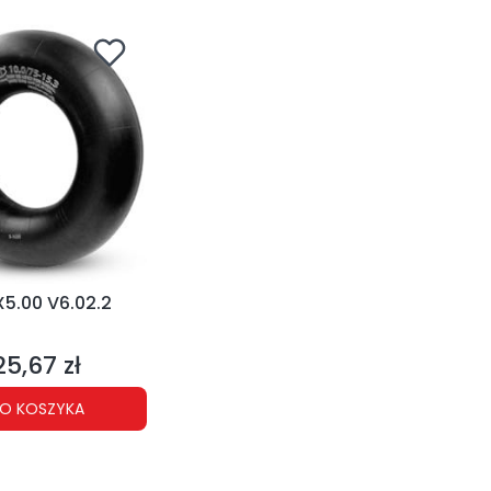
5.00 V6.02.2
NT
25,67 zł
Cena
O KOSZYKA