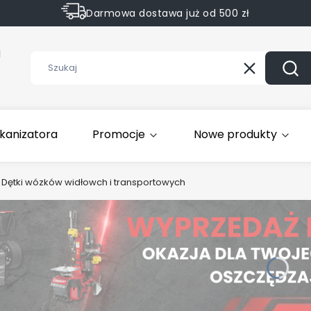
Darmowa dostawa już od 500 zł
Sprawdź Rabaty na wybrane produkty
1
Wyczyść
Szuk
kanizatora
Promocje
Nowe produkty
Dętki wózków widłowch i transportowych