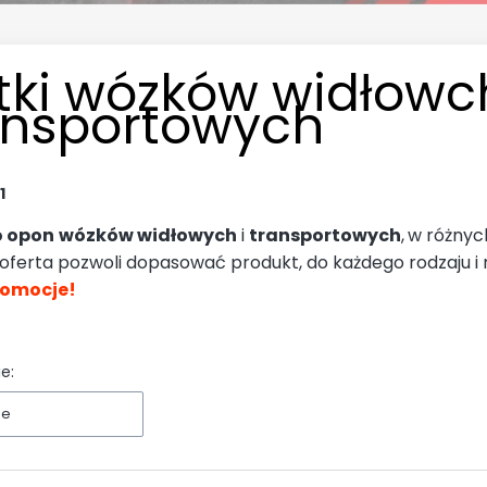
tki wózków widłowch
ansportowych
1
o opon
wózków widłowych
i
transportowych
,
w różnyc
oferta pozwoli dopasować produkt, do każdego rodzaju i
romocje
!
e:
ne