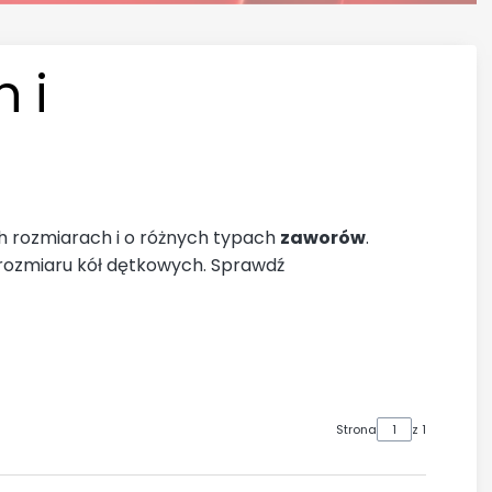
 i
h rozmiarach i o różnych typach
zaworów
.
 rozmiaru kół dętkowych. Sprawdź
Strona
z 1