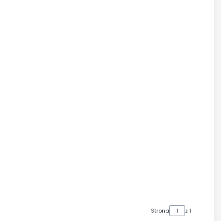
Strona
z 1