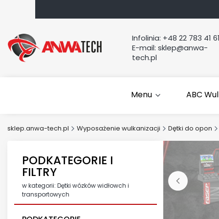
Infolinia:
+48 22 783 41 6
E-mail:
sklep@anwa-
tech.pl
Menu
ABC Wul
sklep.anwa-tech.pl
Wyposażenie wulkanizacji
Dętki do opon
PODKATEGORIE I
FILTRY
w kategorii: Dętki wózków widłowch i
transportowych