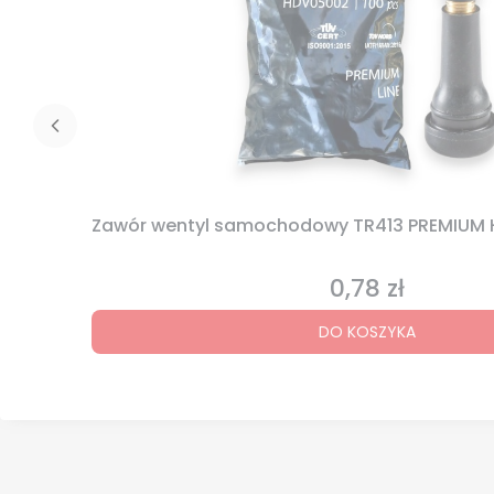
Zawór wentyl samochodowy TR413 PREMIUM 
0,78 zł
Cena
DO KOSZYKA