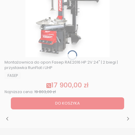
Montażownica do opon Fasep RAE2016 HP 2V 24" | 2 biegi |
przystawka RunFlat i UHP
PRODUCENT
FASEP
17 900,00 zł
Cena promocyjna
19 803,00 zł
Najniższa cena:
DO KOSZYKA