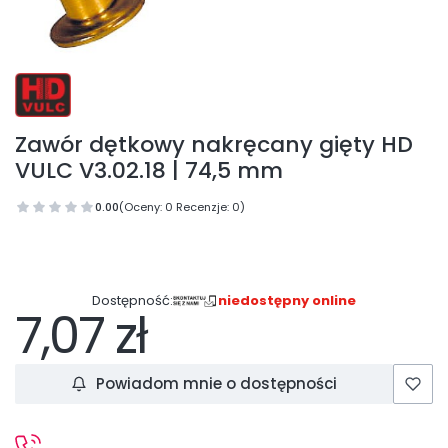
Zawór dętkowy nakręcany gięty HD
VULC V3.02.18 | 74,5 mm
0.00
(Oceny: 0 Recenzje: 0)
Dostępność:
niedostępny online
7,07 zł
Cena
Powiadom mnie o dostępności