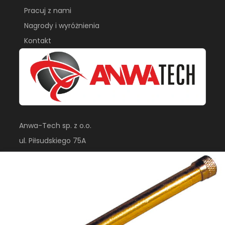
Pracuj z nami
Nagrody i wyróżnienia
Kontakt
Anwa-Tech sp. z o.o.
ul. Piłsudskiego 75A
05-070, Sulejówek
sklep@anwa-tech.pl
+48 22 783 41 61
(Pn. - Pt. 8:00 - 16:00)