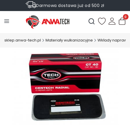
Darmowa dostawa już od 500 zł
Sprawdź Rabaty na wybrane produkty
Produ
Otwórz wyszukiwark
sklep.anwa-tech.pl
Materiały wulkanizacyjne
Wkłady naprawc