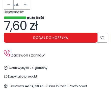
szt.
Dostępność:
duża ilość
7,60 zł
Cena
DODAJ DO KOSZYKA
Zadzwoń i zamów
Czas wysyłki:
24 godziny
Zapytaj o produkt
Dostawa
od 17,00 zł
- Kurier InPost - Paczkomat