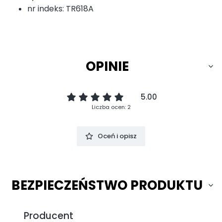
nr indeks: TR618A
OPINIE
5.00
Liczba ocen: 2
Oceń i opisz
BEZPIECZEŃSTWO PRODUKTU
Producent