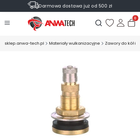
Darmowa dostawa już od 500 zł
Sprawdź Rabaty na wybrane produkty
Produ
Otwórz wyszukiwark
sklep.anwa-tech.pl
Materiały wulkanizacyjne
Zawory do kół i 