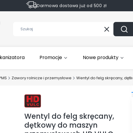
Darmowa dostawa już od 500 zł
Sprawdź Rabaty na wybrane produkty
1
Wyczyść
Szuk
kanizatora
Promocje
Nowe produkty
TPMS
Zawory rolnicze i przemysłowe
Wentyl do felg skręcany, dę
Wentyl do felg skręcany,
dętkowy do maszyn