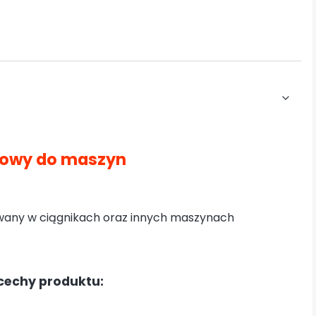
tkowy do maszyn
5
wany w ciągnikach oraz innych maszynach
cechy produktu: