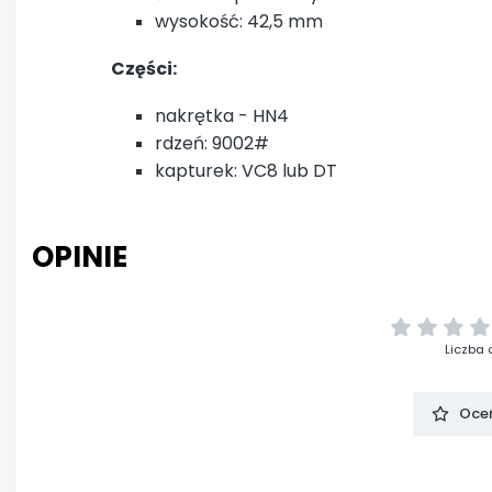
wysokość: 42,5 mm
Części:
nakrętka - HN4
rdzeń: 9002#
kapturek: VC8 lub DT
OPINIE
Liczba 
Oceń