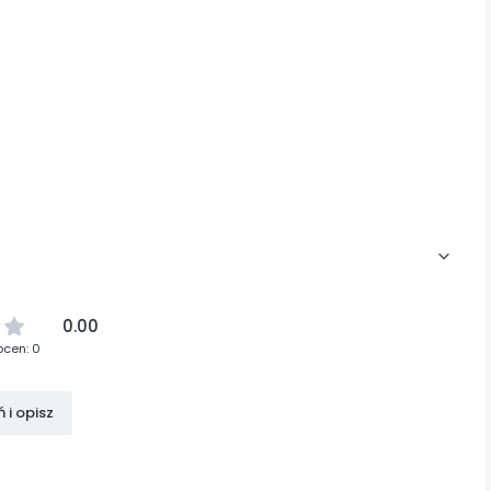
0.00
ocen: 0
 i opisz