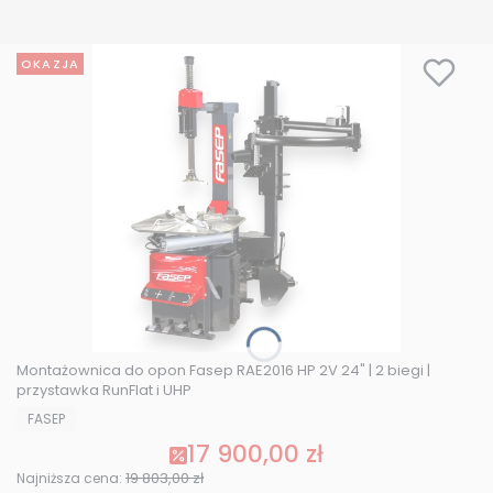
OKAZJA
Montażownica do opon Fasep RAE2016 HP 2V 24" | 2 biegi |
przystawka RunFlat i UHP
PRODUCENT
FASEP
17 900,00 zł
Cena promocyjna
19 803,00 zł
Najniższa cena: