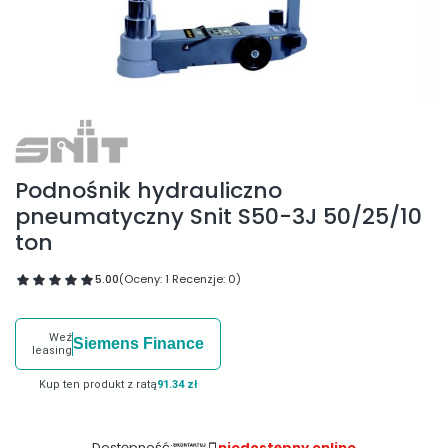
Podnośnik hydrauliczno
pneumatyczny Snit S50-3J 50/25/10
ton
5.00
(Oceny: 1 Recenzje: 0)
Weź
Siemens Finance
leasing
Kup ten produkt z ratą
91.34 zł
Dostępność:
niedostępny online