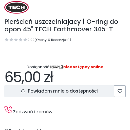
Pierścień uszczelniający | O-ring do
opon 45" TECH Earthmover 345-T
0.00
(Oceny: 0 Recenzje: 0)
Dostępność:
niedostępny online
65,00 zł
Cena
Powiadom mnie o dostępności
Zadzwoń i zamów