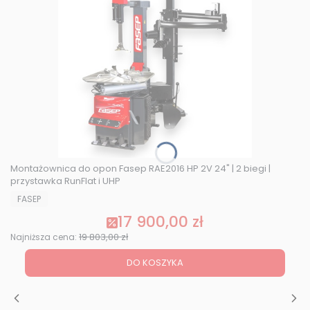
Montażownica do opon Fasep RAE2016 HP 2V 24" | 2 biegi |
przystawka RunFlat i UHP
PRODUCENT
FASEP
17 900,00 zł
Cena promocyjna
19 803,00 zł
Najniższa cena:
DO KOSZYKA