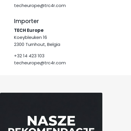
techeurope@trc4r.com
Importer
TECH Europe
Koeybleuken 16
2300 Turnhout, Belgia
+32 14 423 103
techeurope@trc4r.com