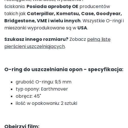
ściskania.
Posiada aprobatę OE
producentów
takich jak
Caterpillar, Komatsu, Case, Goodyear,
Bridgestone, VME i wielu innych
. Wszystkie O-ringi i
mieszanki wyprodukowane są w
USA
.
Szukasz innego rozmiaru?
Zobacz
pełną listę
pierścieni uszczelniających
.
O-ring do uszczelniania opon - specyfikacja:
grubość O-ringu: 9,5 mm
typ opony: Earthmover
obręcz: 45"
ilość w opakowaniu: 2 sztuki
Obejrzyj film: