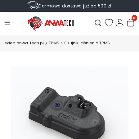
Darmowa dostawa już od 500 zł
Sprawdź Rabaty na wybrane produkty
Produ
Otwórz wyszukiwark
sklep.anwa-tech.pl
TPMS
Czujniki ciśnienia TPMS