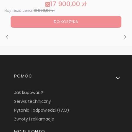
17 900,00 zł
Cena promocyjna
19 803,00 zł
Najniższa cena:
DO KOSZYKA
Linki w stopce
POMOC
Jak kupować?
Serwis techniczny
Pytania i odpowiedzi (FAQ)
Zwroty i reklamacje
MOJE KONTO