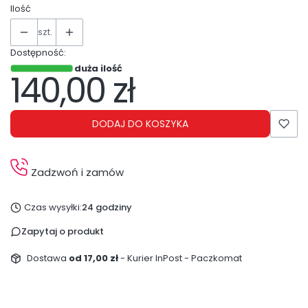
Ilość
szt.
Dostępność:
duża ilość
140,00 zł
Cena
DODAJ DO KOSZYKA
Zadzwoń i zamów
Czas wysyłki:
24 godziny
Zapytaj o produkt
Dostawa
od 17,00 zł
- Kurier InPost - Paczkomat