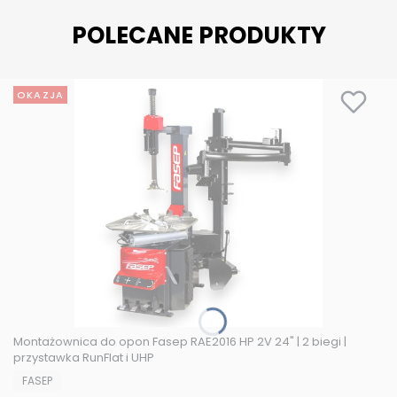
POLECANE PRODUKTY
OKAZJA
Montażownica do opon Fasep RAE2016 HP 2V 24" | 2 biegi |
przystawka RunFlat i UHP
PRODUCENT
FASEP