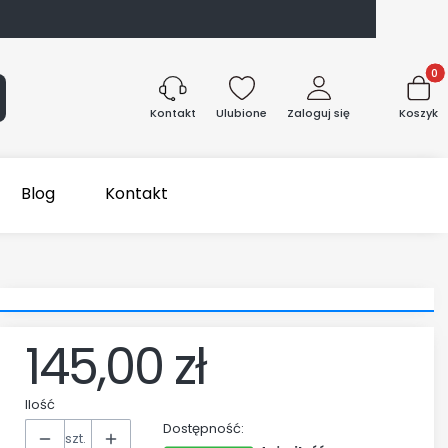
Produk
aj
Ulubione
Zaloguj się
Koszyk
Kontakt
Blog
Kontakt
145,00 zł
Cena
Ilość
Dostępność:
szt.