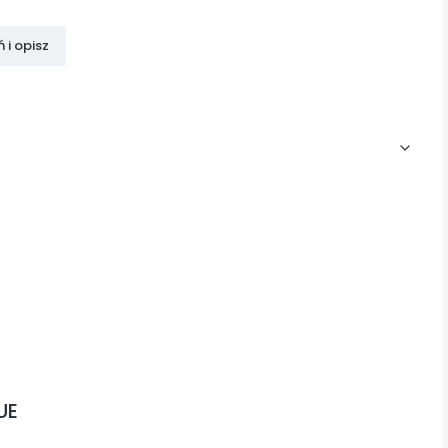
 i opisz
UE