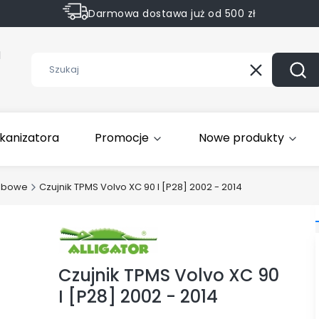
Darmowa dostawa już od 500 zł
Sprawdź Rabaty na wybrane produkty
1
Wyczyść
Szuk
kanizatora
Promocje
Nowe produkty
obowe
Czujnik TPMS Volvo XC 90 I [P28] 2002 - 2014
Czujnik TPMS Volvo XC 90
I [P28] 2002 - 2014