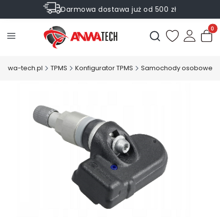
Darmowa dostawa już od 500 zł
Sprawdź Rabaty na wybrane produkty
Produ
Otwórz wyszukiwark
.anwa-tech.pl
TPMS
Konfigurator TPMS
Samochody osobowe