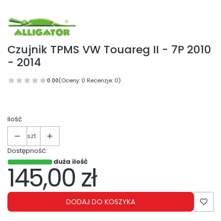
Czujnik TPMS VW Touareg II - 7P 2010
- 2014
0.00
(Oceny: 0 Recenzje: 0)
Ilość
szt.
Dostępność:
duża ilość
145,00 zł
Cena
DODAJ DO KOSZYKA