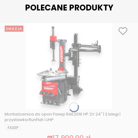
POLECANE PRODUKTY
OKAZJA
Montażownica do opon Fasep RAE2016 HP 2V 24" | 2 biegi |
przystawka RunFlat i UHP
PRODUCENT
FASEP
17 900,00 zł
Cena promocyjna