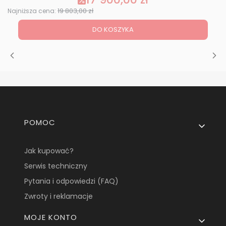
19 803,00 zł
Najniższa cena:
DO KOSZYKA
Linki w stopce
POMOC
Jak kupować?
Serwis techniczny
Pytania i odpowiedzi (FAQ)
Zwroty i reklamacje
MOJE KONTO