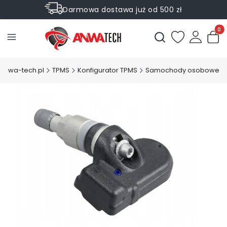
Darmowa dostawa już od 500 zł
Sprawdź Rabaty na wybrane produkty
Produ
Otwórz wyszukiwark
.anwa-tech.pl
TPMS
Konfigurator TPMS
Samochody osobowe