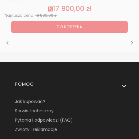
17 900,00 zł
Cena promocyjna
19 803,00 zł
Najniższa cena:
DO KOSZYKA
Linki w stopce
POMOC
Jak kupować?
Serwis techniczny
Pytania i odpowiedzi (FAQ)
Zwroty i reklamacje