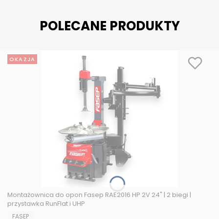
POLECANE PRODUKTY
OKAZJA
Montażownica do opon Fasep RAE2016 HP 2V 24" | 2 biegi |
przystawka RunFlat i UHP
PRODUCENT
FASEP