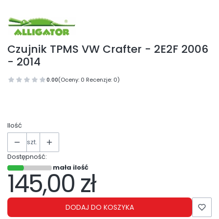
Czujnik TPMS VW Crafter - 2E2F 2006
- 2014
0.00
(Oceny: 0 Recenzje: 0)
Ilość
szt.
Dostępność:
mała ilość
145,00 zł
Cena
DODAJ DO KOSZYKA