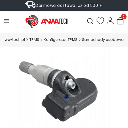
Darmowa dostawa już od 500 zł
Sprawdź Rabaty na wybrane produkty
Produ
Otwórz wyszukiwark
.anwa-tech.pl
TPMS
Konfigurator TPMS
Samochody osobowe