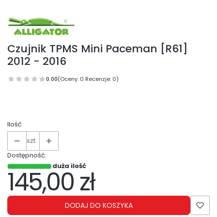
Czujnik TPMS Mini Paceman [R61]
2012 - 2016
0.00
(Oceny: 0 Recenzje: 0)
Ilość
szt.
Dostępność:
duża ilość
145,00 zł
Cena
DODAJ DO KOSZYKA