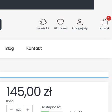
Produk
aj
Ulubione
Zaloguj się
Koszyk
Kontakt
Blog
Kontakt
145,00 zł
Cena
Ilość
Dostępność:
szt.