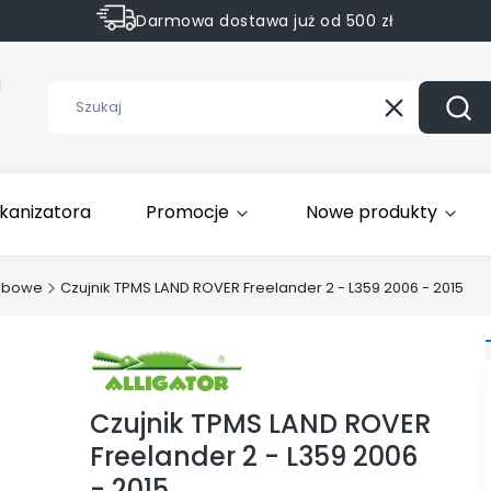
Darmowa dostawa już od 500 zł
Sprawdź Rabaty na wybrane produkty
1
Wyczyść
Szuk
kanizatora
Promocje
Nowe produkty
obowe
Czujnik TPMS LAND ROVER Freelander 2 - L359 2006 - 2015
Czujnik TPMS LAND ROVER
Freelander 2 - L359 2006
- 2015