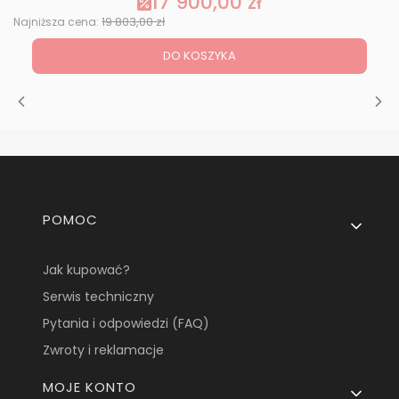
17 900,00 zł
Cena promocyjna
19 803,00 zł
Najniższa cena:
DO KOSZYKA
Linki w stopce
POMOC
Jak kupować?
Serwis techniczny
Pytania i odpowiedzi (FAQ)
Zwroty i reklamacje
MOJE KONTO