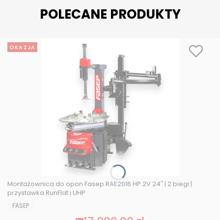
POLECANE PRODUKTY
OKAZJA
Montażownica do opon Fasep RAE2016 HP 2V 24" | 2 biegi |
przystawka RunFlat i UHP
PRODUCENT
FASEP