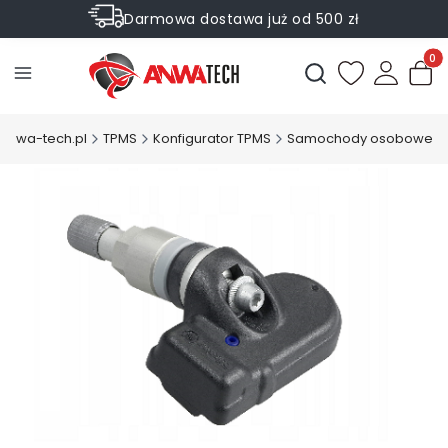
Darmowa dostawa już od 500 zł
Sprawdź Rabaty na wybrane produkty
Produ
Otwórz wyszukiwark
.anwa-tech.pl
TPMS
Konfigurator TPMS
Samochody osobowe