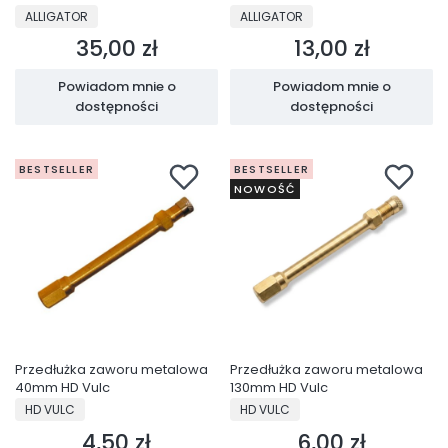
PRODUCENT
PRODUCENT
ALLIGATOR
ALLIGATOR
35,00 zł
13,00 zł
Cena
Cena
Powiadom mnie o
Powiadom mnie o
dostępności
dostępności
BESTSELLER
BESTSELLER
NOWOŚĆ
Przedłużka zaworu metalowa
Przedłużka zaworu metalowa
40mm HD Vulc
130mm HD Vulc
PRODUCENT
PRODUCENT
HD VULC
HD VULC
4,50 zł
6,00 zł
Cena
Cena