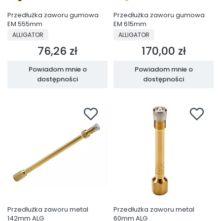
Przedłużka zaworu gumowa
Przedłużka zaworu gumowa
EM 555mm
EM 615mm
PRODUCENT
PRODUCENT
ALLIGATOR
ALLIGATOR
76,26 zł
170,00 zł
Cena
Cena
Powiadom mnie o
Powiadom mnie o
dostępności
dostępności
Przedłużka zaworu metal
Przedłużka zaworu metal
142mm ALG
60mm ALG