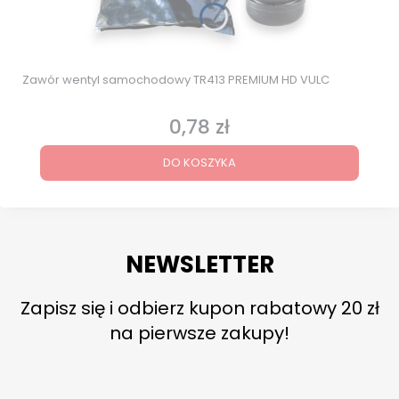
Zawór wentyl samochodowy TR413 PREMIUM HD VULC
0,78 zł
Cena
DO KOSZYKA
NEWSLETTER
Zapisz się i odbierz kupon rabatowy 20 zł
na pierwsze zakupy!