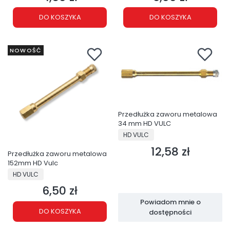
DO KOSZYKA
DO KOSZYKA
NOWOŚĆ
Przedłużka zaworu metalowa
34 mm HD VULC
PRODUCENT
HD VULC
12,58 zł
Cena
Przedłużka zaworu metalowa
152mm HD Vulc
PRODUCENT
HD VULC
6,50 zł
Cena
Powiadom mnie o
DO KOSZYKA
dostępności