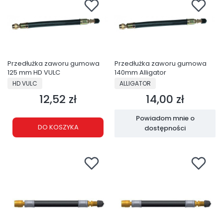
Przedłużka zaworu gumowa
Przedłużka zaworu gumowa
125 mm HD VULC
140mm Alligator
PRODUCENT
PRODUCENT
HD VULC
ALLIGATOR
12,52 zł
14,00 zł
Cena
Cena
Powiadom mnie o
DO KOSZYKA
dostępności