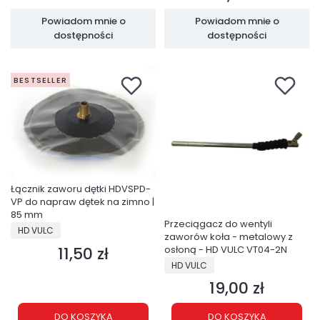
Powiadom mnie o
Powiadom mnie o
dostępności
dostępności
BESTSELLER
Łącznik zaworu dętki HDVSPD-
VP do napraw dętek na zimno |
85 mm
Przeciągacz do wentyli
PRODUCENT
HD VULC
zaworów koła - metalowy z
11,50 zł
osłoną - HD VULC VT04-2N
Cena
PRODUCENT
HD VULC
19,00 zł
Cena
DO KOSZYKA
DO KOSZYKA