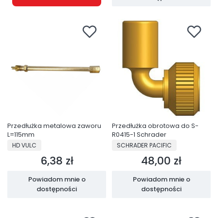
Przedłużka metalowa zaworu
Przedłużka obrotowa do S-
L=115mm
R0415-1 Schrader
PRODUCENT
PRODUCENT
HD VULC
SCHRADER PACIFIC
6,38 zł
48,00 zł
Cena
Cena
Powiadom mnie o
Powiadom mnie o
dostępności
dostępności