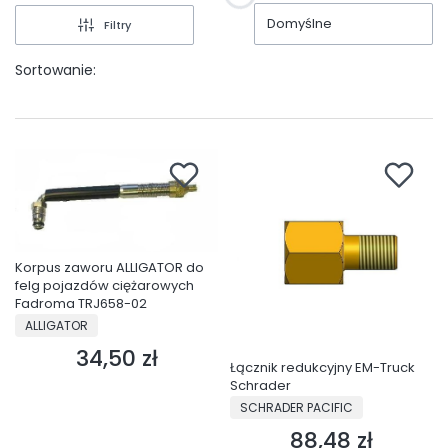
Domyślne
Filtry
Sortowanie:
Korpus zaworu ALLIGATOR do
felg pojazdów ciężarowych
Fadroma TRJ658-02
PRODUCENT
ALLIGATOR
34,50 zł
Cena
Łącznik redukcyjny EM-Truck
Schrader
PRODUCENT
SCHRADER PACIFIC
88,48 zł
Cena