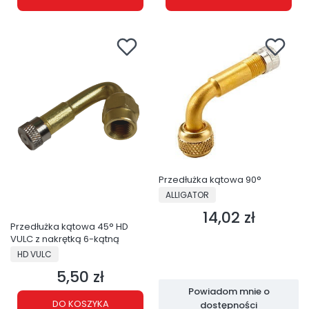
Przedłużka kątowa 90°
PRODUCENT
ALLIGATOR
14,02 zł
Cena
Przedłużka kątowa 45° HD
VULC z nakrętką 6-kątną
PRODUCENT
HD VULC
5,50 zł
Cena
Powiadom mnie o
DO KOSZYKA
dostępności