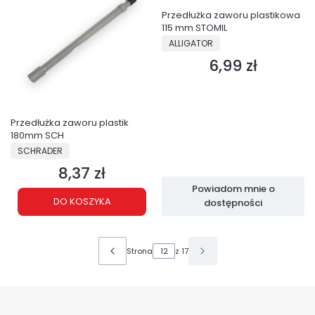
Przedłużka zaworu plastikowa
115 mm STOMIL
PRODUCENT
ALLIGATOR
6,99 zł
Cena
Przedłużka zaworu plastik
180mm SCH
PRODUCENT
SCHRADER
8,37 zł
Cena
Powiadom mnie o
DO KOSZYKA
dostępności
Strona
z 17