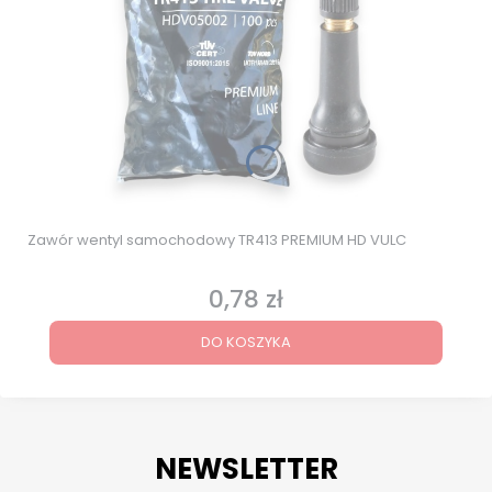
Zawór wentyl samochodowy TR413 PREMIUM HD VULC
0,78 zł
Cena
DO KOSZYKA
NEWSLETTER