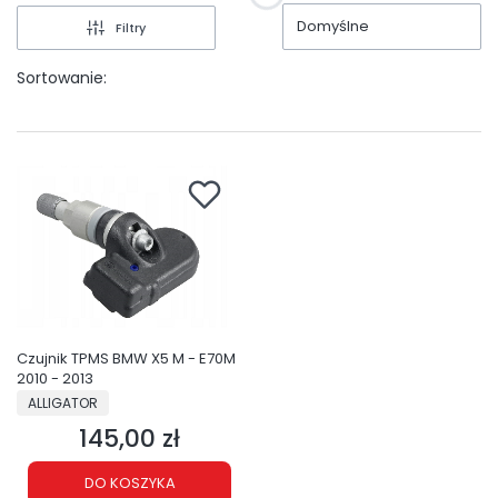
Domyślne
Filtry
Sortowanie:
Czujnik TPMS BMW X5 M - E70M
2010 - 2013
PRODUCENT
ALLIGATOR
145,00 zł
Cena
DO KOSZYKA