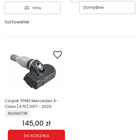
Domyślne
Filtry
Sortowanie:
Czujnik TPMS Mercedes X-
Class [470] 2017 - 2020
PRODUCENT
ALLIGATOR
145,00 zł
Cena
DO KOSZYKA