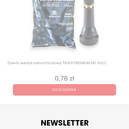
Zawór wentyl samochodowy TR413 PREMIUM HD VULC
0,78 zł
Cena
DO KOSZYKA
NEWSLETTER