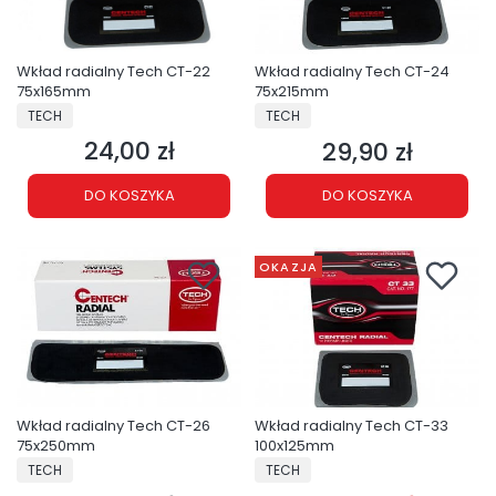
Wkład radialny Tech CT-22
Wkład radialny Tech CT-24
75x165mm
75x215mm
PRODUCENT
PRODUCENT
TECH
TECH
24,00 zł
29,90 zł
Cena
Cena
DO KOSZYKA
DO KOSZYKA
OKAZJA
Wkład radialny Tech CT-26
Wkład radialny Tech CT-33
75x250mm
100x125mm
PRODUCENT
PRODUCENT
TECH
TECH