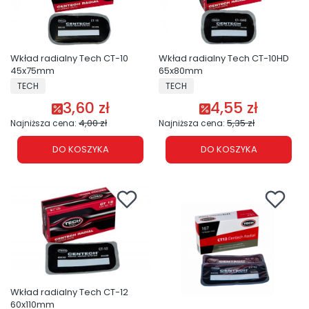
Wkład radialny Tech CT-10
Wkład radialny Tech CT-10HD
45x75mm
65x80mm
PRODUCENT
PRODUCENT
TECH
TECH
3,60 zł
4,55 zł
Cena promocyjna
Cena promocyjna
4,00 zł
5,35 zł
Najniższa cena:
Najniższa cena:
DO KOSZYKA
DO KOSZYKA
Wkład radialny Tech CT-12
60x110mm