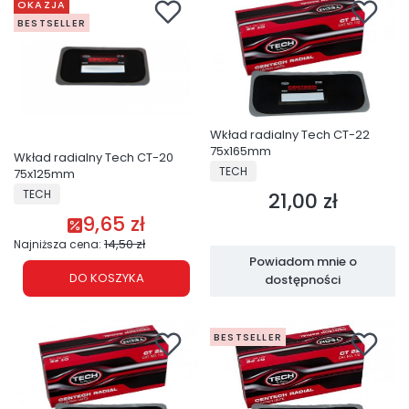
OKAZJA
BESTSELLER
Wkład radialny Tech CT-22
75x165mm
Wkład radialny Tech CT-20
PRODUCENT
TECH
75x125mm
PRODUCENT
TECH
21,00 zł
Cena
9,65 zł
Cena promocyjna
14,50 zł
Najniższa cena:
Powiadom mnie o
DO KOSZYKA
dostępności
BESTSELLER