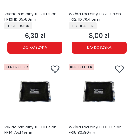
Wkład radialny TECHFusion
Wkład radialny TECHFusion
FR10HD 65x80mm
FR12HD 70x115mm
PRODUCENT
PRODUCENT
TECHFUSION
TECHFUSION
6,30 zł
8,00 zł
Cena
Cena
DO KOSZYKA
DO KOSZYKA
BESTSELLER
BESTSELLER
Wkład radialny TECHFusion
Wkład radialny TECH Fusion
FR14 75x145mm
FR15 80x80mm