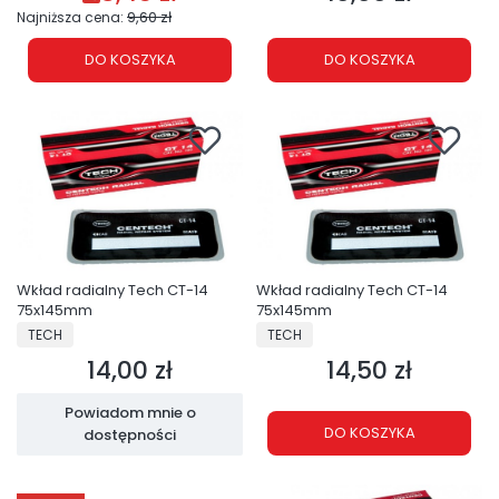
9,60 zł
Najniższa cena:
DO KOSZYKA
DO KOSZYKA
Wkład radialny Tech CT-14
Wkład radialny Tech CT-14
75x145mm
75x145mm
PRODUCENT
PRODUCENT
TECH
TECH
14,00 zł
14,50 zł
Cena
Cena
Powiadom mnie o
DO KOSZYKA
dostępności