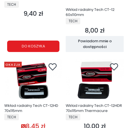
PRODUCENT
TECH
Wkład radialny Tech CT-12
9,40 zł
Cena
60x110mm
PRODUCENT
TECH
8,00 zł
Cena
Powiadom mnie o
DO KOSZYKA
dostępności
OKAZJA
Wkład radialny Tech CT-12HD
Wkład radialny Tech CT-12HDR
70x115mm
70x115mm Thermacure
PRODUCENT
PRODUCENT
TECH
TECH
8,45 zł
10,00 zł
Cena promocyjna
Cena