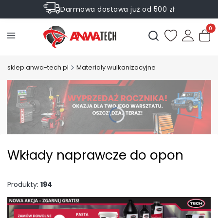
Darmowa dostawa już od 500 zł
Sprawdź Rabaty na wybrane produkty
Produ
Otwórz wyszukiwark
sklep.anwa-tech.pl
Materiały wulkanizacyjne
Wkłady naprawcze do opon
Produkty:
194