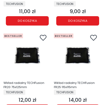
PRODUCENT
PRODUCENT
TECHFUSION
TECHFUSION
11,00 zł
9,00 zł
Cena
Cena
DO KOSZYKA
DO KOSZYKA
BESTSELLER
BESTSELLER
Wkład radialny TECHFusion
Wkład radialny TECHFusion
FR20 75x125mm
FR25 115x115mm
PRODUCENT
PRODUCENT
TECHFUSION
TECHFUSION
12,00 zł
14,00 zł
Cena
Cena