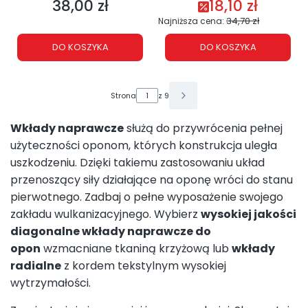
38,00 zł
18,10 zł
Cena
Cena promocyjna
34,70 zł
Najniższa cena:
DO KOSZYKA
DO KOSZYKA
Strona
z 9
Wkłady naprawcze
służą do przywrócenia pełnej
użyteczności oponom, których konstrukcja uległa
uszkodzeniu. Dzięki takiemu zastosowaniu układ
przenoszący siły działające na oponę wróci do stanu
pierwotnego. Zadbaj o pełne wyposażenie swojego
zakładu wulkanizacyjnego. Wybierz
wysokiej jakości
diagonalne wkłady naprawcze do
opon
wzmacniane tkaniną krzyżową lub
wkłady
radialne
z kordem tekstylnym wysokiej
wytrzymałości.