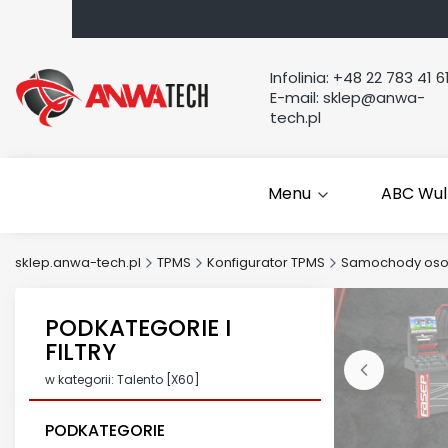
Infolinia:
+48 22 783 41 6
E-mail:
sklep@anwa-
tech.pl
Menu
ABC Wul
sklep.anwa-tech.pl
TPMS
Konfigurator TPMS
Samochody os
PODKATEGORIE I
FILTRY
w kategorii: Talento [X60]
PODKATEGORIE