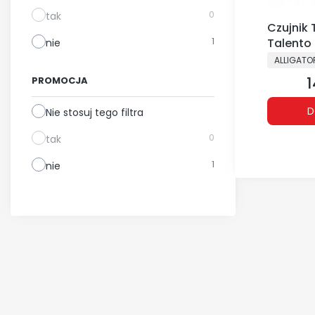
0
tak
Czujnik 
1
Talento -
nie
PRODUCE
ALLIGATO
1
PROMOCJA
C
D
Nie stosuj tego filtra
0
tak
1
nie