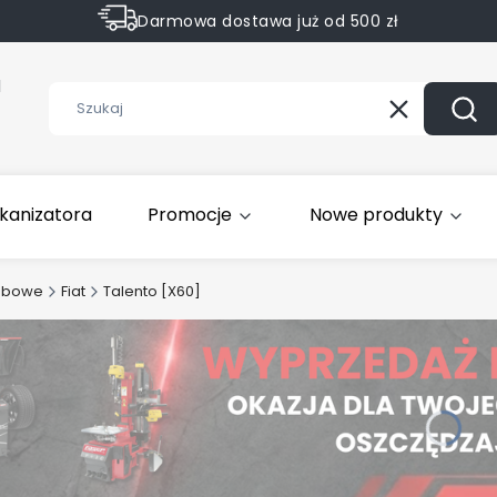
Darmowa dostawa już od 500 zł
Sprawdź Rabaty na wybrane produkty
1
Wyczyść
Szuk
kanizatora
Promocje
Nowe produkty
obowe
Fiat
Talento [X60]