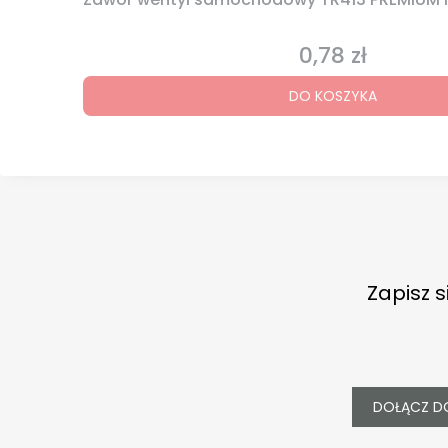
0,78 zł
Cena
DO KOSZYKA
Zapisz s
DOŁĄCZ D