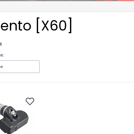
lento [X60]
1
e:
ne