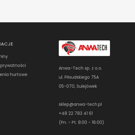
MACJE
miny
a prywatności
Anwa-Tech sp. z o.o.
enia hurtowe
ul. Piłsudskiego 75A
05-070, Sulejówek
sklep@anwa-tech.pl
+48 22 783 41 61
(Pn. - Pt. 8:00 - 16:00)