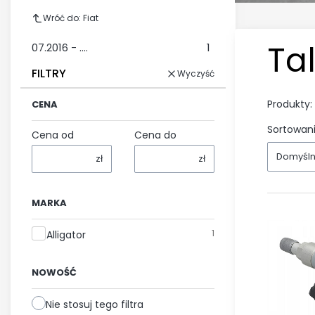
Wróć do: Fiat
Ta
07.2016 - ....
1
FILTRY
Wyczyść
Produkty:
CENA
Sortowani
Cena od
Cena do
Domyśl
zł
zł
MARKA
Marka
1
Alligator
NOWOŚĆ
Nie stosuj tego filtra