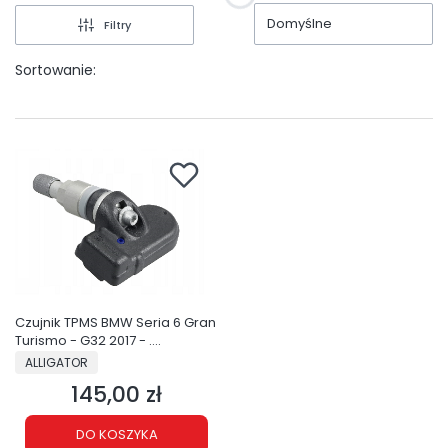
Domyślne
Filtry
Sortowanie:
Czujnik TPMS BMW Seria 6 Gran
Turismo - G32 2017 - ....
PRODUCENT
ALLIGATOR
145,00 zł
Cena
DO KOSZYKA