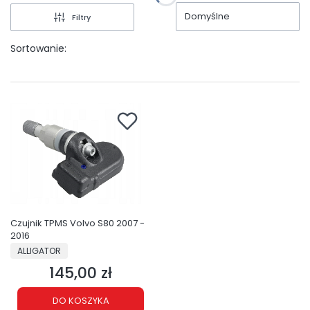
Domyślne
Filtry
Sortowanie:
Czujnik TPMS Volvo S80 2007 -
2016
PRODUCENT
ALLIGATOR
145,00 zł
Cena
DO KOSZYKA