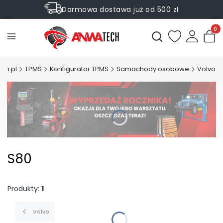
Darmowa dostawa już od 500 zł
Sprawdź Rabaty na wybrane produkty
Produ
Otwórz wyszukiwark
ch.pl
TPMS
Konfigurator TPMS
Samochody osobowe
Volvo
S80
Produkty:
1
Volvo