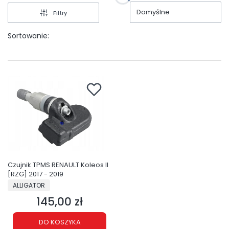
Domyślne
Filtry
Sortowanie:
Czujnik TPMS RENAULT Koleos II
[RZG] 2017 - 2019
PRODUCENT
ALLIGATOR
145,00 zł
Cena
DO KOSZYKA