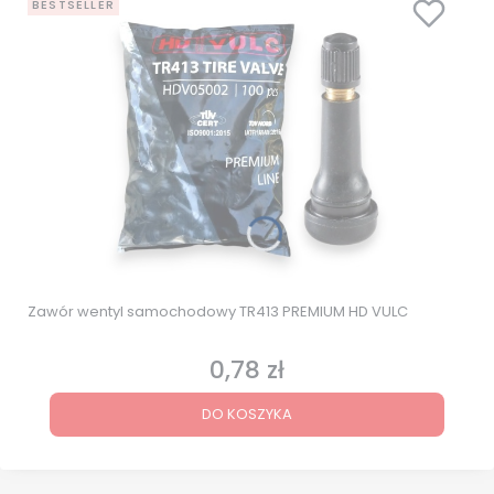
BESTSELLER
Zawór wentyl samochodowy TR413 PREMIUM HD VULC
0,78 zł
Cena
DO KOSZYKA