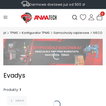
Darmowa dostawa już od 500 zł
Sprawdź Rabaty na wybrane produkty
Produ
Otwórz wyszukiwark
h.pl
TPMS
Konfigurator TPMS
Samochody ciężarowe
IVECO
Evadys
Produkty:
1
IVECO