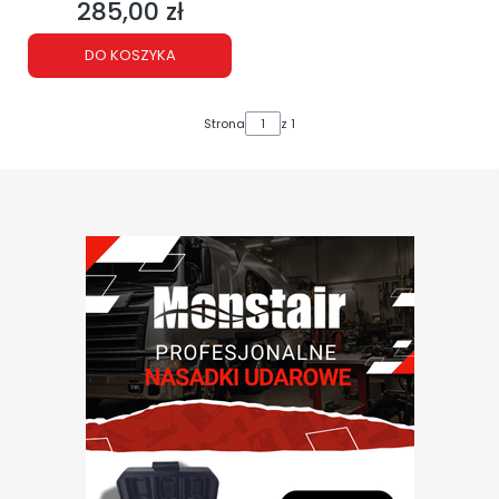
285,00 zł
Cena
DO KOSZYKA
Strona
z 1