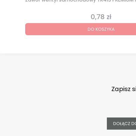
0,78 zł
Cena
DO KOSZYKA
Zapisz s
DOŁĄCZ D