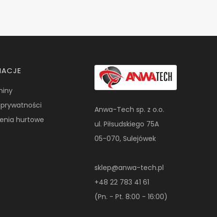
MACJE
miny
a prywatności
Anwa-Tech sp. z o.o.
enia hurtowe
ul. Piłsudskiego 75A
05-070, Sulejówek
sklep@anwa-tech.pl
+48 22 783 41 61
(Pn. - Pt. 8:00 - 16:00)