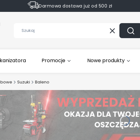
Darmowa dostawa już od 500 zł
Sprawdź Rabaty na wybrane produkty
1
Wyczyść
Szuk
kanizatora
Promocje
Nowe produkty
obowe
Suzuki
Baleno