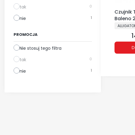
0
tak
Czujnik 
1
Baleno 20
nie
PRODUCE
ALLIGATO
1
PROMOCJA
C
D
Nie stosuj tego filtra
0
tak
1
nie