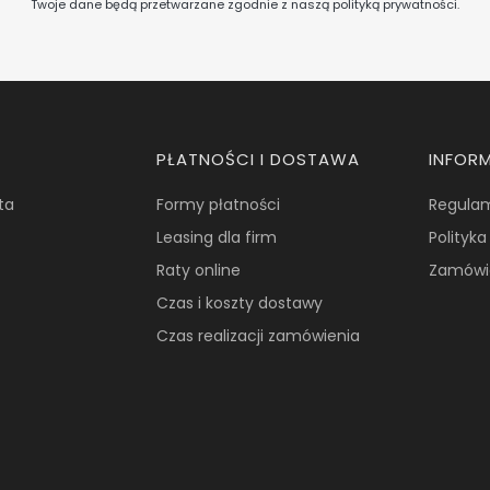
Twoje dane będą przetwarzane zgodnie z naszą
polityką prywatności
.
PŁATNOŚCI I DOSTAWA
INFOR
ta
Formy płatności
Regula
Leasing dla firm
Polityk
Raty online
Zamówi
Czas i koszty dostawy
Czas realizacji zamówienia