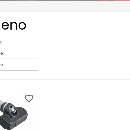
leno
1
e:
ne