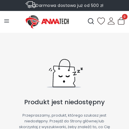
Darmowa dostawa już od 500 zł
Sprawdź Rabaty na wybrane produkty
Produ
Otwórz wyszukiwark
Produkt jest niedostępny
Przepraszamy, produkt, którego szukasz jest
niedostępny. Przejdź do Strony głównej lub
skorzystaj z wyszukiwarki, żeby znaleźć to, co Cię