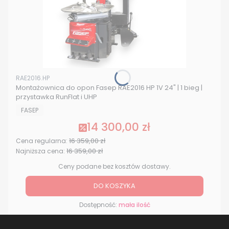
Kod produktu
RAE2016.HP
Montażownica do opon Fasep RAE2016 HP 1V 24" | 1 bieg |
przystawka RunFlat i UHP
PRODUCENT
FASEP
14 300,00 zł
Cena promocyjna
16 359,00 zł
Cena regularna:
16 359,00 zł
Najniższa cena:
Ceny podane bez kosztów dostawy.
DO KOSZYKA
Dostępność:
mała ilość