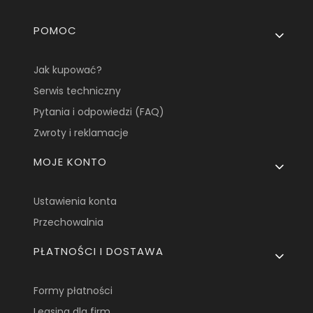
Linki w stopce
POMOC
Jak kupować?
Serwis techniczny
Pytania i odpowiedzi (FAQ)
Zwroty i reklamacje
MOJE KONTO
Ustawienia konta
Przechowalnia
PŁATNOŚCI I DOSTAWA
Formy płatności
Leasing dla firm