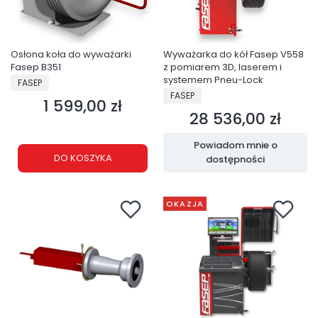
Osłona koła do wyważarki
Wyważarka do kół Fasep V558
Fasep B351
z pomiarem 3D, laserem i
PRODUCENT
systemem Pneu-Lock
FASEP
PRODUCENT
FASEP
1 599,00 zł
Cena
28 536,00 zł
Cena
Powiadom mnie o
DO KOSZYKA
dostępności
OKAZJA