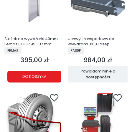
Stożek do wyważarki 40mm
Uchwyt transportowy do
Femas CG137 95-137 mm
wyważarki B160 Fasep
PRODUCENT
PRODUCENT
FEMAS
FASEP
395,00 zł
984,00 zł
Cena
Cena
Powiadom mnie o
DO KOSZYKA
dostępności