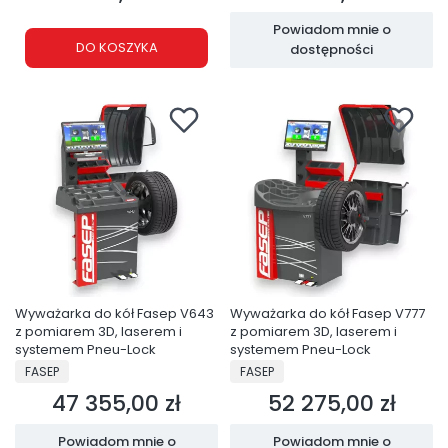
Powiadom mnie o
DO KOSZYKA
dostępności
Wyważarka do kół Fasep V643
Wyważarka do kół Fasep V777
z pomiarem 3D, laserem i
z pomiarem 3D, laserem i
systemem Pneu-Lock
systemem Pneu-Lock
PRODUCENT
PRODUCENT
FASEP
FASEP
47 355,00 zł
52 275,00 zł
Cena
Cena
Powiadom mnie o
Powiadom mnie o