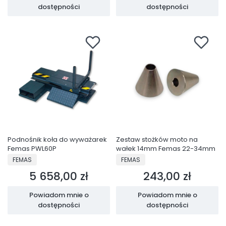
dostępności
dostępności
Podnośnik koła do wyważarek
Zestaw stożków moto na
Femas PWL60P
wałek 14mm Femas 22-34mm
PRODUCENT
PRODUCENT
FEMAS
FEMAS
5 658,00 zł
243,00 zł
Cena
Cena
Powiadom mnie o
Powiadom mnie o
dostępności
dostępności