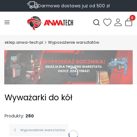
Darmowa dostawa już od 500 zł
Sprawdź Rabaty na wybrane produkty
Produ
Otwórz wyszukiwark
sklep.anwa-tech.pl
Wyposażenie warsztatów
Wyważarki do kół
Produkty:
260
Wyposażenie warsztatów