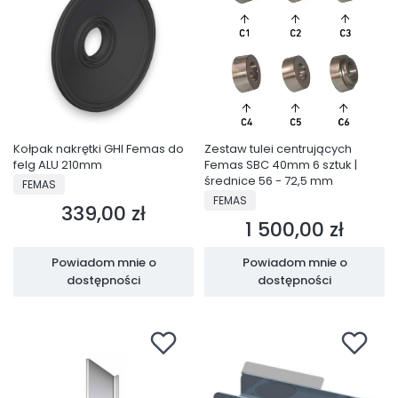
Kołpak nakrętki GHI Femas do
Zestaw tulei centrujących
felg ALU 210mm
Femas SBC 40mm 6 sztuk |
PRODUCENT
średnice 56 - 72,5 mm
FEMAS
PRODUCENT
FEMAS
339,00 zł
Cena
1 500,00 zł
Cena
Powiadom mnie o
Powiadom mnie o
dostępności
dostępności