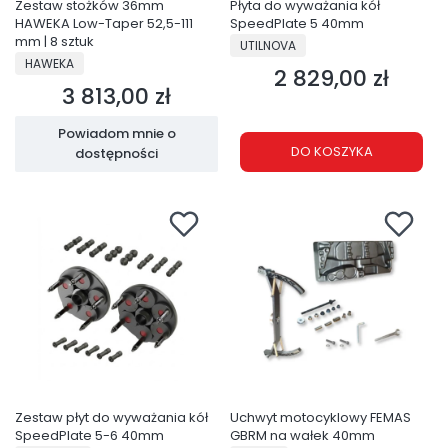
Zestaw stożków 36mm
Płyta do wyważania kół
HAWEKA Low-Taper 52,5-111
SpeedPlate 5 40mm
mm | 8 sztuk
PRODUCENT
UTILNOVA
PRODUCENT
HAWEKA
2 829,00 zł
Cena
3 813,00 zł
Cena
Powiadom mnie o
DO KOSZYKA
dostępności
Zestaw płyt do wyważania kół
Uchwyt motocyklowy FEMAS
SpeedPlate 5-6 40mm
GBRM na wałek 40mm