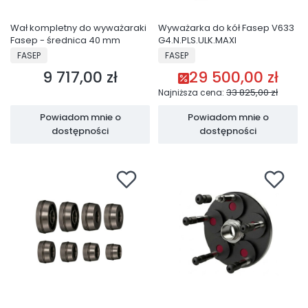
Wał kompletny do wyważaraki
Wyważarka do kół Fasep V633
Fasep - średnica 40 mm
G4.N.PLS.ULK.MAXI
PRODUCENT
PRODUCENT
FASEP
FASEP
9 717,00 zł
29 500,00 zł
Cena
Cena promocyjna
33 825,00 zł
Najniższa cena:
Powiadom mnie o
Powiadom mnie o
dostępności
dostępności