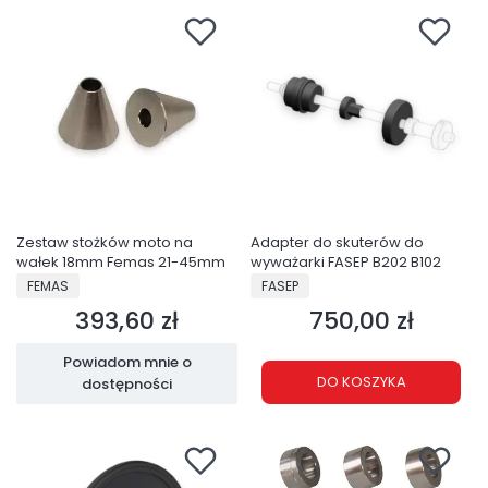
Zestaw stożków moto na
Adapter do skuterów do
wałek 18mm Femas 21-45mm
wyważarki FASEP B202 B102
PRODUCENT
PRODUCENT
FEMAS
FASEP
393,60 zł
750,00 zł
Cena
Cena
Powiadom mnie o
DO KOSZYKA
dostępności