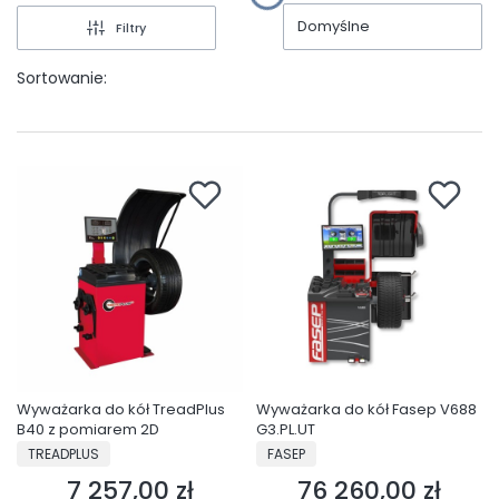
Domyślne
Filtry
Sortowanie:
Wyważarka do kół TreadPlus
Wyważarka do kół Fasep V688
B40 z pomiarem 2D
G3.PL.UT
PRODUCENT
PRODUCENT
TREADPLUS
FASEP
7 257,00 zł
76 260,00 zł
Cena
Cena