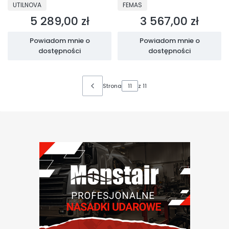
PRODUCENT
PRODUCENT
UTILNOVA
FEMAS
5 289,00 zł
3 567,00 zł
Cena
Cena
Powiadom mnie o
Powiadom mnie o
dostępności
dostępności
Strona
z 11