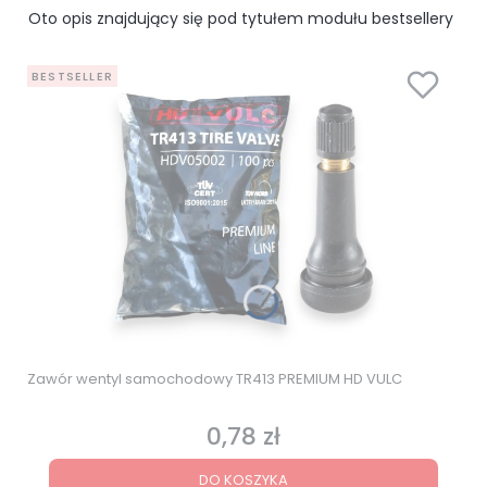
Oto opis znajdujący się pod tytułem modułu bestsellery
BESTSELLER
Zawór wentyl samochodowy TR413 PREMIUM HD VULC
0,78 zł
Cena
DO KOSZYKA