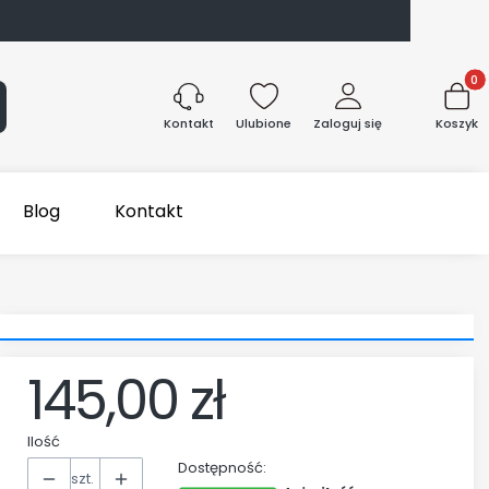
Produk
aj
Ulubione
Zaloguj się
Koszyk
Kontakt
Blog
Kontakt
145,00 zł
Cena
Ilość
Dostępność:
szt.