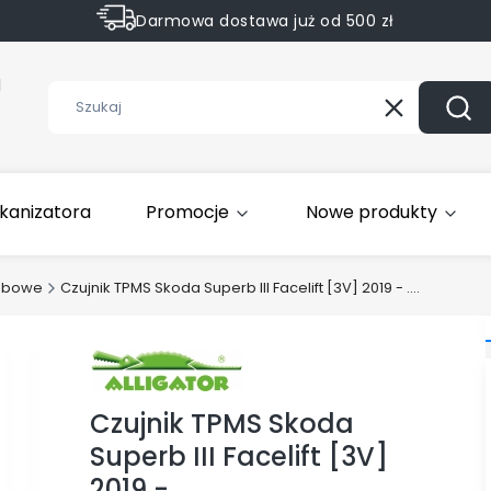
Darmowa dostawa już od 500 zł
Sprawdź Rabaty na wybrane produkty
1
Wyczyść
Szuk
kanizatora
Promocje
Nowe produkty
obowe
Czujnik TPMS Skoda Superb III Facelift [3V] 2019 - ....
Czujnik TPMS Skoda
Superb III Facelift [3V]
2019 - ....