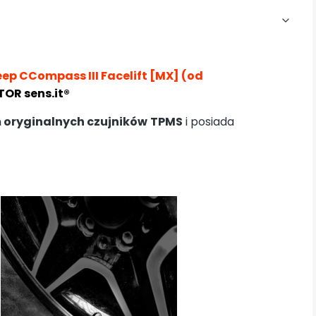
eep CCompass III Facelift [MX]
(od
TOR sens.it®
 oryginalnych czujników
TPMS
i posiada