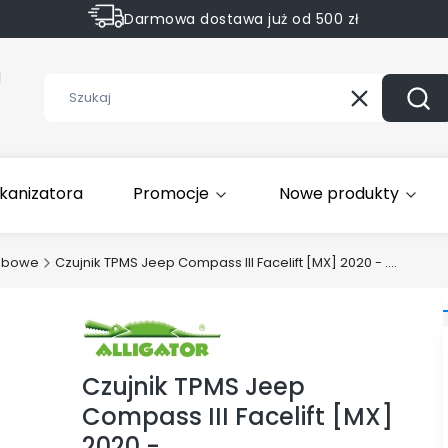
Darmowa dostawa już od 500 zł
Sprawdź Rabaty na wybrane produkty
1
Wyczyść
Szuk
kanizatora
Promocje
Nowe produkty
obowe
Czujnik TPMS Jeep Compass III Facelift [MX] 2020 - ....
Czujnik TPMS Jeep
Compass III Facelift [MX]
2020 - ....