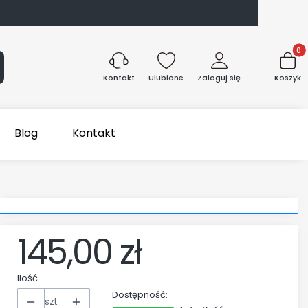
Produk
aj
Ulubione
Zaloguj się
Koszyk
Kontakt
Blog
Kontakt
145,00 zł
Cena
Ilość
Dostępność:
szt.