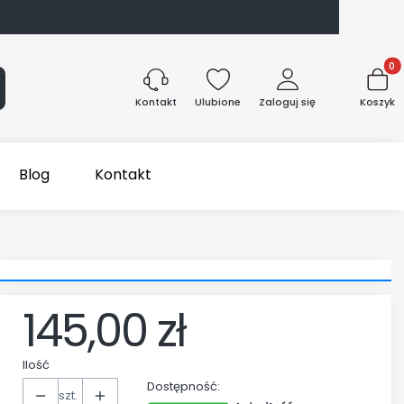
Produk
aj
Ulubione
Zaloguj się
Koszyk
Kontakt
Blog
Kontakt
145,00 zł
Cena
Ilość
Dostępność:
szt.