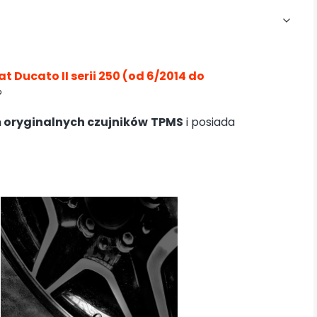
at Ducato II serii 250 (od 6/2014 do
®
 oryginalnych czujników
TPMS
i posiada