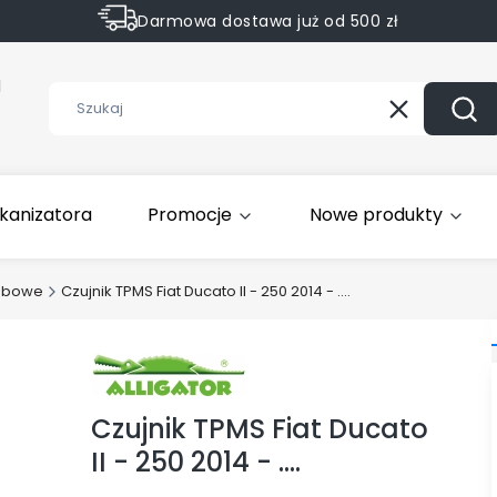
Darmowa dostawa już od 500 zł
Sprawdź Rabaty na wybrane produkty
1
Wyczyść
Szuk
kanizatora
Promocje
Nowe produkty
obowe
Czujnik TPMS Fiat Ducato II - 250 2014 - ....
Czujnik TPMS Fiat Ducato
II - 250 2014 - ....