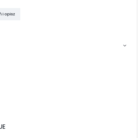
 i opisz
UE