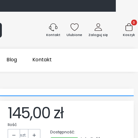
Produk
aj
Ulubione
Zaloguj się
Koszyk
Kontakt
Blog
Kontakt
145,00 zł
Cena
Ilość
Dostępność:
szt.