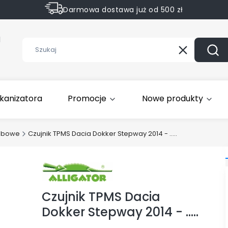
Darmowa dostawa już od 500 zł
Sprawdź Rabaty na wybrane produkty
1
Wyczyść
Szuk
kanizatora
Promocje
Nowe produkty
obowe
Czujnik TPMS Dacia Dokker Stepway 2014 - .....
Czujnik TPMS Dacia
Dokker Stepway 2014 - .....