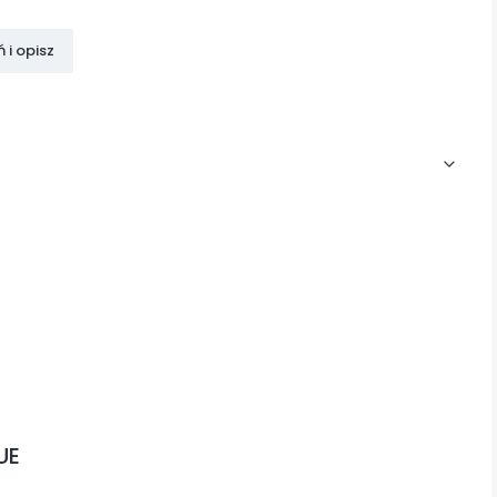
 i opisz
UE